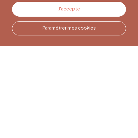
Contactez-nous
J'accepte
Paramétrer mes cookies
Appelez-nous
Office du Tourisme de Liège
et Maison du Tourisme du
Pays de Liège.