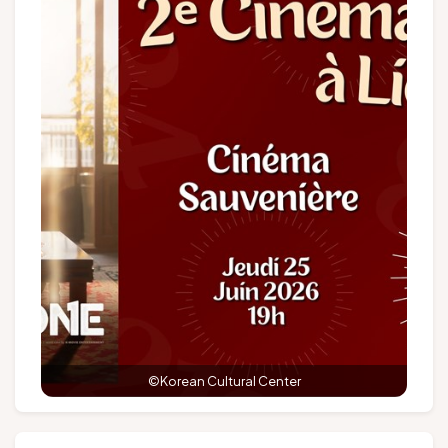
Groupes et voyagistes
Suivez-nous
FR
EN
NL
DE
©Korean Cultural Center