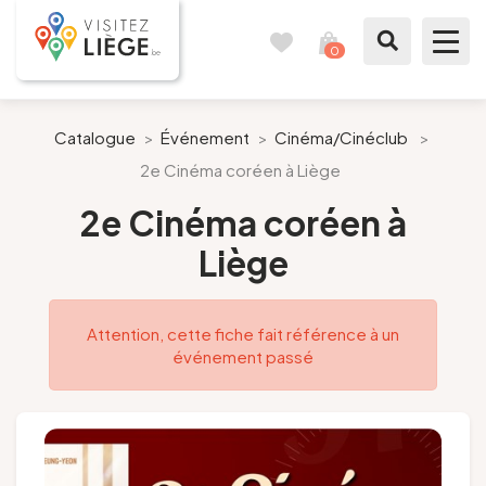
0
Carnet
Voir
de
mon
voyages
panier
À voir / à faire
Catalogue
>
Événement
>
Cinéma/Cinéclub
>
2e Cinéma coréen à Liège
Comme un Liégeois
2e Cinéma coréen à
Préparer mon séjour
Liège
Nos suggestions
Attention, cette fiche fait référence à un
Pays de Liège
événement passé
Agenda
Presse