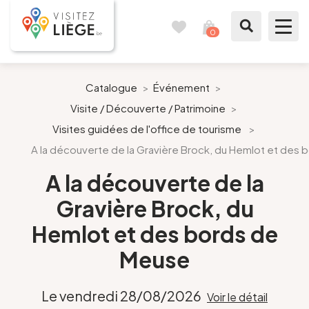
0
Carnet
Voir
de
mon
voyages
panier
À voir / à faire
Catalogue
>
Événement
>
Visite / Découverte / Patrimoine
>
Comme un Liégeois
Visites guidées de l'office de tourisme
>
A la découverte de la Gravière Brock, du Hemlot et des
Préparer mon séjour
A la découverte de la
Nos suggestions
Gravière Brock, du
Pays de Liège
Hemlot et des bords de
Meuse
Agenda
Le vendredi 28/08/2026
Voir le détail
Presse