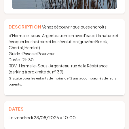
DESCRIPTION
Venez découvrir quelques endroits
d'Hermalle-sous-Argenteau en lien avec l'eau et la nature et
évoquer leur histoire et leur évolution (gravière Brock,
Chertal, Hemlot).
Guide : Pascale Pourveur
Durée : 2 h 30.
RDV : Hermalle-Sous-Argenteau, rue de la Résistance
o
(parking à proximité du n
39)
Gratuité pour les enfants de moins de 12 ans accompagnés de leurs
parents.
DATES
Le vendredi 28/08/2026 à 10:00