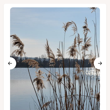
Groupes et voyagistes
Suivez-nous
FR
EN
NL
DE