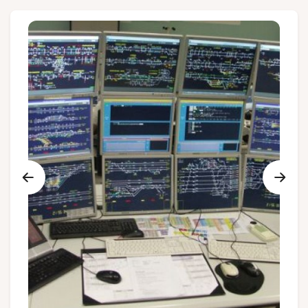
Groupes et voyagistes
Suivez-nous
FR
EN
NL
DE