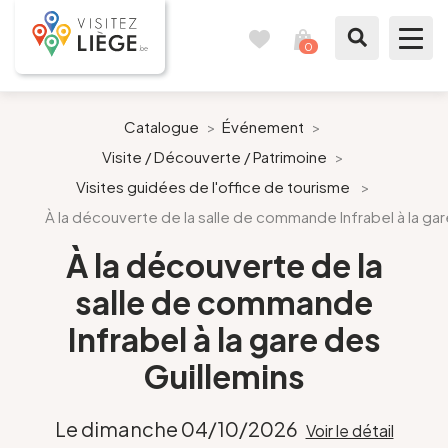
0
Carnet
Voir
de
mon
voyages
panier
À voir / à faire
Catalogue
>
Événement
>
Visite / Découverte / Patrimoine
>
Comme un Liégeois
Visites guidées de l'office de tourisme
>
À la découverte de la salle de commande Infrabel à la gar
Préparer mon séjour
À la découverte de la
Nos suggestions
salle de commande
Pays de Liège
Infrabel à la gare des
Guillemins
Agenda
Le dimanche 04/10/2026
Voir le détail
Presse