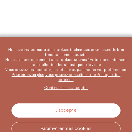
Nous avons recours à des cookies techniques pour assurer le bon
fonctionnement du site.
Nous utilisons également des cookies soumis à votre consentement
pour collecter des statistiques de visite.
Vous pouvez les accepter, les refuser ou paramétrer vos préférences.
Pour en savoir plus, vous pouvez consulter notre Politique des
Une question spécifique ?
cookies
Continuer sans accepter
Contactez-nous
J'accepte
Paramétrer mes cookies
Appelez-nous