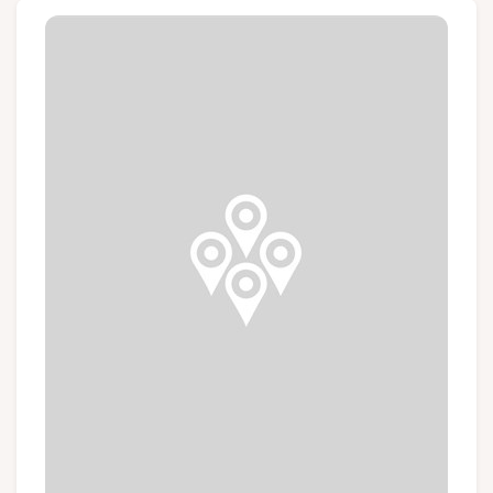
Groupes et voyagistes
Suivez-nous
FR
EN
NL
DE