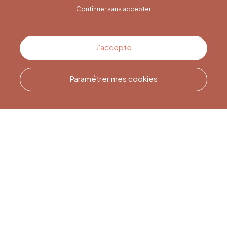
Continuer sans accepter
Contactez-nous
J'accepte
Paramétrer mes cookies
Appelez-nous
Office du Tourisme de Liège
et Maison du Tourisme du