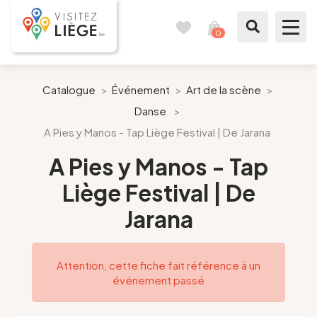
0
Carnet
Voir
de
mon
voyages
panier
À voir / à faire
Catalogue
>
Événement
>
Art de la scène
>
Danse
>
Comme un Liégeois
A Pies y Manos - Tap Liège Festival | De Jarana
Préparer mon séjour
A Pies y Manos - Tap
Liège Festival | De
Nos suggestions
Jarana
Pays de Liège
Attention, cette fiche fait référence à un
Agenda
événement passé
Presse