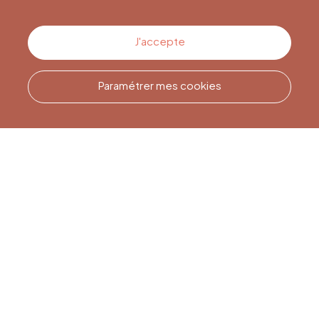
Contactez-nous
J'accepte
Paramétrer mes cookies
Appelez-nous
Office du Tourisme de Liège
et Maison du Tourisme du
Pays de Liège.