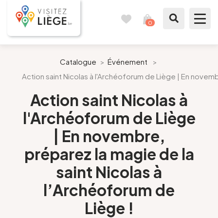
0
Carnet
Voir
de
mon
voyages
panier
À voir / à faire
Catalogue
>
Événement
>
Action saint Nicolas à l'Archéoforum de Liège | En novemb
Comme un Liégeois
Action saint Nicolas à
Préparer mon séjour
l'Archéoforum de Liège
| En novembre,
Nos suggestions
préparez la magie de la
Pays de Liège
saint Nicolas à
l’Archéoforum de
Agenda
Liège !
Presse