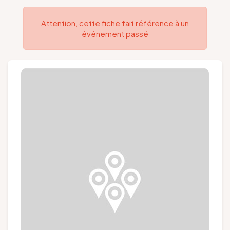
Groupes et voyagistes
Attention, cette fiche fait référence à un
événement passé
Suivez-nous
FR
EN
NL
DE