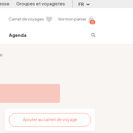
esse
Groupes et voyagistes
FR
Carnet de voyages
Voir mon panier
0
Agenda
re
Ajouter au carnet de voyage