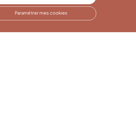
Paramétrer mes cookies
Inscription à la
Newsletter
Inscrivez-vous pour rester
informé(e)