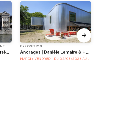
INE
EXPOSITION
EXPOSITION
Animations à l'Aquarium-Muséum
Ancrages | Danièle Lemaire & Hélène Locoge au Trinkhall museum
À la table de
MARDI > VENDREDI : DU 02/05/2026 AU 04/04/2027
PLUSIEURS DAT