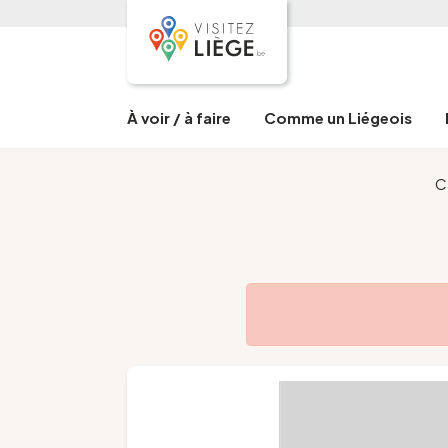
À voir / à faire
Comme un Liégeois
C