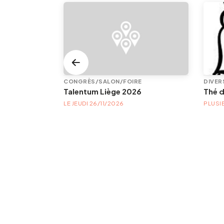
CONGRÈS/SALON/FOIRE
DIVER
Japonisme et Art nouveau | Bicentenaire des Cristalleries du Val Saint-Lambert (1826-2026)
Talentum Liège 2026
Thé 
BLES
LE JEUDI 26/11/2026
PLUSI