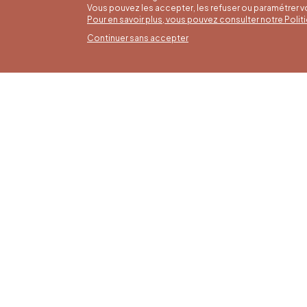
Vous pouvez les accepter, les refuser ou paramétrer 
Pour en savoir plus, vous pouvez consulter notre Poli
Continuer sans accepter
Horai
16/05 a
Office du Tourisme de Liège et
Du lund
Maison du Tourisme du Pays de
9h30 à 
Liège.
Dimanch
fériés 