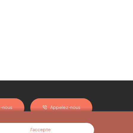
z-nous
Appelez-nous
J'accepte