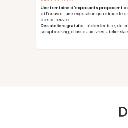
Une trentaine d’exposants proposent des
et l’oeuvre : une exposition qui retrace le 
de son œuvre.
Des ateliers gratuits
: atelier lecture, de 
scrapbooking, chasse aux livres, atelier sla
D