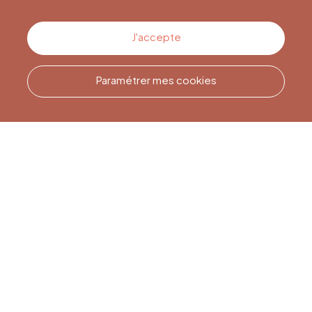
Contactez-nous
J'accepte
Paramétrer mes cookies
Appelez-nous
Office du Tourisme de Liège
et Maison du Tourisme du
Pays de Liège.