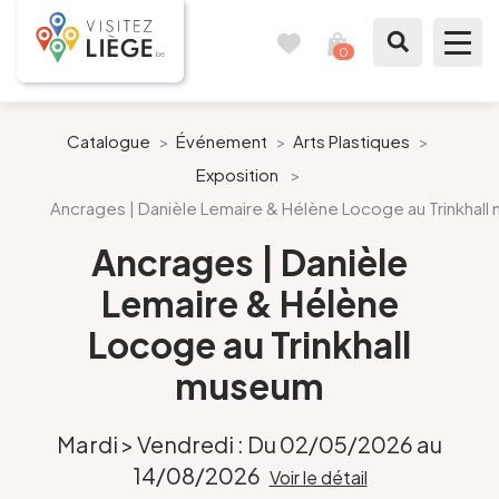
0
Carnet
Voir
de
mon
voyages
panier
À voir / à faire
Catalogue
>
Événement
>
Arts Plastiques
>
Exposition
>
Comme un Liégeois
Ancrages | Danièle Lemaire & Hélène Locoge au Trinkhal
Préparer mon séjour
Ancrages | Danièle
Lemaire & Hélène
Nos suggestions
Locoge au Trinkhall
Pays de Liège
museum
Agenda
Mardi > Vendredi : Du 02/05/2026 au
14/08/2026
Voir le détail
Presse