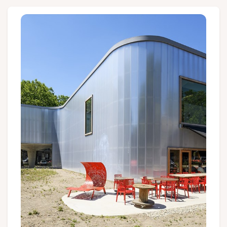
Groupes et voyagistes
Suivez-nous
FR
EN
NL
DE