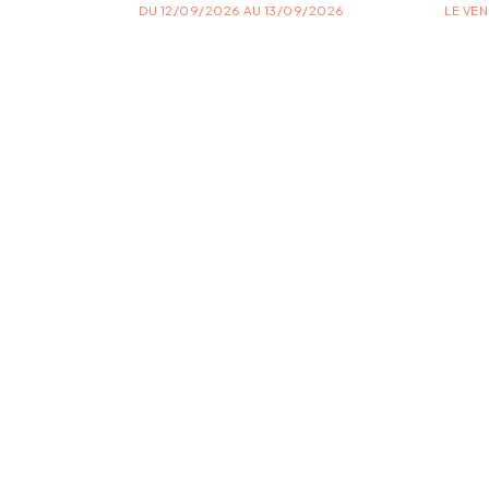
BLES
DU 12/09/2026 AU 13/09/2026
LE VEN