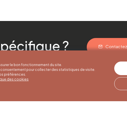
pécifique ?
Contacte
surer le bon fonctionnement du site.
consentement pour collecter des statistiques de visite.
vos préférences.
tique des cookies
res d'été
Horaires d'hiver
Notre adresse
u 30/09
01/10 au 15/05
Quai de la Goffe 13
4000 Liège
i au samedi de
Du lundi au samedi de
17h
9h30 à 16h30