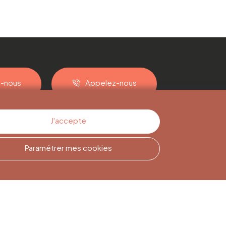
z-nous
Appelez-nous
J'accepte
Paramétrer mes cookies
Inscription à la
Newsletter
Inscrivez-vous pour rester
informé(e)