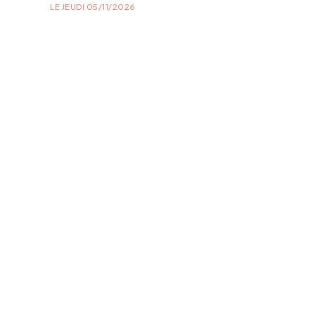
LE JEUDI 05/11/2026
PLUSIEURS DAT