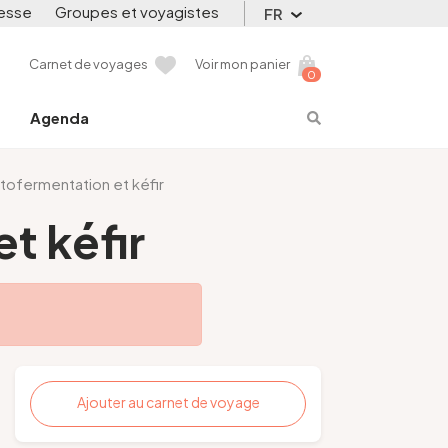
esse
Groupes et voyagistes
FR
Carnet de voyages
Voir mon panier
0
Agenda
ctofermentation et kéfir
t kéfir
Ajouter au carnet de voyage