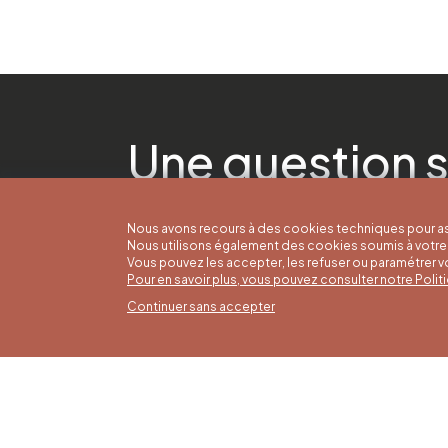
Une question s
Nous avons recours à des cookies techniques pour as
Nous utilisons également des cookies soumis à votre 
Vous pouvez les accepter, les refuser ou paramétrer 
Pour en savoir plus, vous pouvez consulter notre Poli
Continuer sans accepter
Horai
16/05 a
Office du Tourisme de Liège et
Du lund
Maison du Tourisme du Pays de
9h30 à 