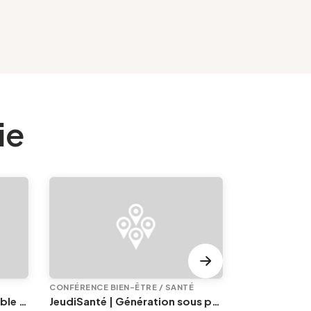
ie
CONFÉRENCE BIEN-ÊTRE / SANTÉ
DIVERS
JeudiSanté | Handicap invisible : ce que l'œil ignore
JeudiSanté | Génération sous pression : comprendre la santé mentale des jeunes
Thé dansant