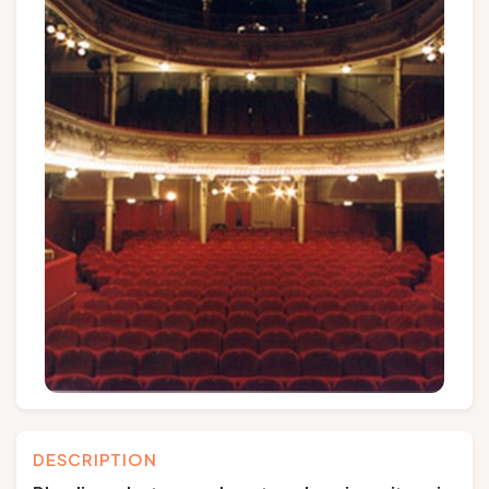
Groupes et voyagistes
Suivez-nous
FR
EN
NL
DE
DESCRIPTION