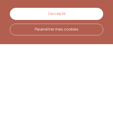
Contactez-nous
J'accepte
Paramétrer mes cookies
Appelez-nous
Office du Tourisme de Liège
et Maison du Tourisme du
Pays de Liège.