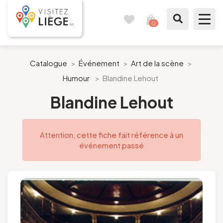
0
Carnet
Voir
de
mon
voyages
panier
À voir / à faire
Catalogue
>
Événement
>
Art de la scène
>
Humour
>
Blandine Lehout
Comme un Liégeois
Blandine Lehout
Préparer mon séjour
Attention, cette fiche fait référence à un
Nos suggestions
événement passé
Pays de Liège
Agenda
Presse