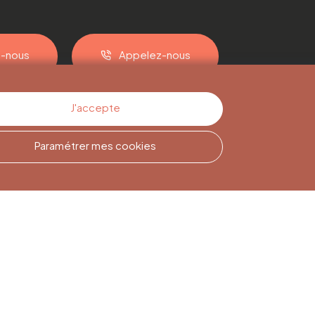
z-nous
Appelez-nous
J'accepte
Paramétrer mes cookies
Inscription à la
Newsletter
Inscrivez-vous pour rester
informé(e)