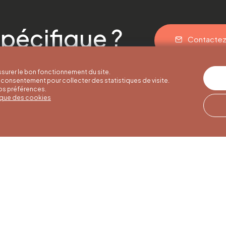
pécifique ?
Contacte
surer le bon fonctionnement du site.
consentement pour collecter des statistiques de visite.
vos préférences.
tique des cookies
res d'été
Horaires d'hiver
Notre adresse
u 30/09
01/10 au 15/05
Quai de la Goffe 13
4000 Liège
i au samedi de
Du lundi au samedi de
17h
9h30 à 16h30
es et jours
Dimanches et jours
de 9h à 16h
fériés de 9h à 15h