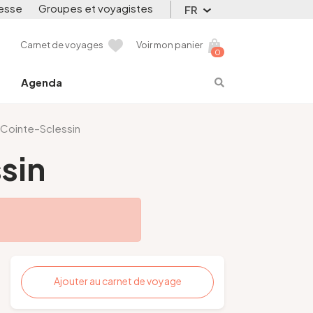
esse
Groupes et voyagistes
FR
Carnet de voyages
Voir mon panier
0
Agenda
Cointe–Sclessin
sin
Ajouter au carnet de voyage