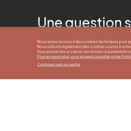
Une question s
Nous avons recours à des cookies techniques pour as
Nous utilisons également des cookies soumis à votre 
Vous pouvez les accepter, les refuser ou paramétrer 
Pour en savoir plus, vous pouvez consulter notre Poli
Continuer sans accepter
Horai
16/05 a
Office du Tourisme de Liège et
Du lund
Maison du Tourisme du Pays de
9h30 à 
Liège.
Dimanch
fériés 