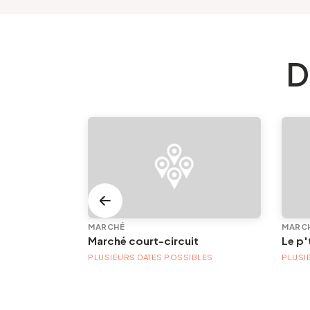
D
MARCHÉ
MARC
Japonisme et Art nouveau | Bicentenaire des Cristalleries du Val Saint-Lambert (1826-2026)
Marché court-circuit
Le p'
BLES
PLUSIEURS DATES POSSIBLES
PLUSI