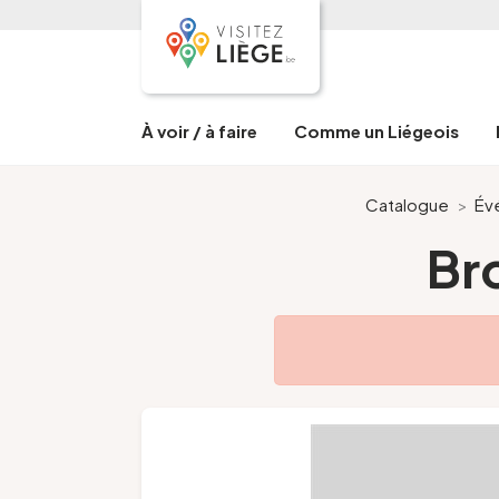
À voir / à faire
Comme un Liégeois
Catalogue
>
Év
Br