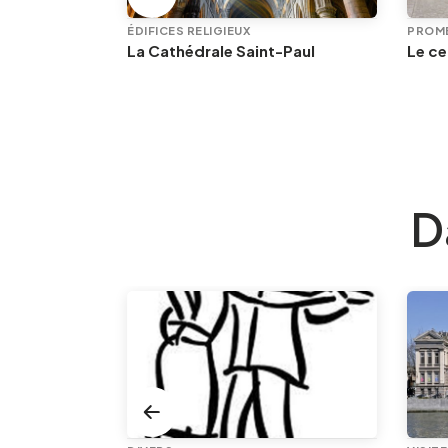
ÉDIFICES RELIGIEUX
PROME
Street Art à Liège : itinéraire Paliss'art autour des Guillemins et de la Boverie
La Cathédrale Saint-Paul
D