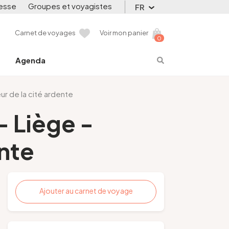
esse
Groupes et voyagistes
FR
Carnet de voyages
Voir mon panier
0
Agenda
r de la cité ardente
- Liège -
nte
Ajouter au carnet de voyage