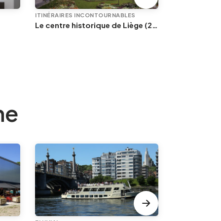
ITINÉRAIRES INCONTOURNABLES
MUSÉES ET GAL
Le centre historique de Liège (2/2) : Autour de la Cathédrale
Musée du Gr
ne