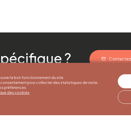
pécifique ?
Contacte
surer le bon fonctionnement du site.
consentement pour collecter des statistiques de visite.
vos préférences.
tique des cookies
res d'été
Horaires d'hiver
Notre adresse
u 30/09
01/10 au 15/05
Quai de la Goffe 13
4000 Liège
i au samedi de
Du lundi au samedi de