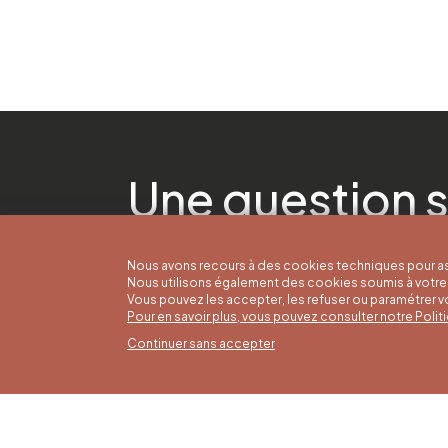
Une question s
Nous avons recours à des cookies techniques pour as
Nous utilisons également des cookies soumis à votre 
Vous pouvez les accepter, les refuser ou paramétrer 
Pour en savoir plus, vous pouvez consulter notre Poli
Continuer sans accepter
Horai
16/05 a
Office du Tourisme de Liège et
Du lund