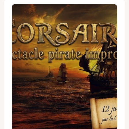
Groupes et voyagistes
Suivez-nous
FR
EN
NL
DE