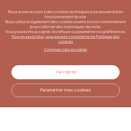
Nous avons recours à des cookies techniques pour assurer le bon
fonctionnement du site.
Nous utilisons également des cookies soumis à votre consentement
pour collecter des statistiques de visite.
Vous pouvez les accepter, les refuser ou paramétrer vos préférences.
Pour en savoir plus, vous pouvez consulter notre Politique des
Une question spécifique ?
cookies
Continuer sans accepter
Contactez-nous
J'accepte
Paramétrer mes cookies
Appelez-nous