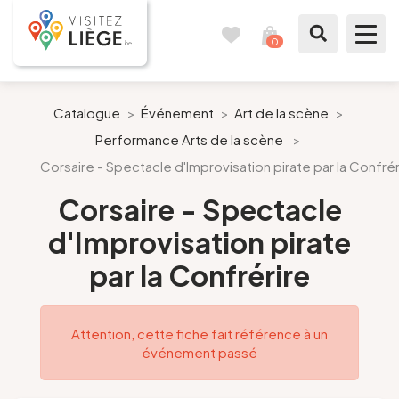
0
Carnet
Voir
de
mon
voyages
panier
À voir / à faire
Catalogue
>
Événement
>
Art de la scène
>
Performance Arts de la scène
>
Comme un Liégeois
Corsaire - Spectacle d'Improvisation pirate par la Confrér
Préparer mon séjour
Corsaire - Spectacle
d'Improvisation pirate
Nos suggestions
par la Confrérire
Pays de Liège
Attention, cette fiche fait référence à un
Agenda
événement passé
Presse