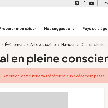
Pr
Préparer mon séjour
Nos suggestions
Pays de Liège
>
Événement
>
Art de la scène
>
Humour
>
D'Jal en pleine
Jal en pleine conscie
Attention, cette fiche fait référence à un événement passé