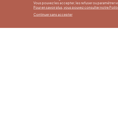
Vous pouvez les accepter, les refuser ou paramétrer 
Pour en savoir plus, vous pouvez consulter notre Poli
Continuer sans accepter
Horai
16/05 a
Office du Tourisme de Liège et
Du lund
Maison du Tourisme du Pays de
9h30 à 
Liège.
Dimanch
fériés 