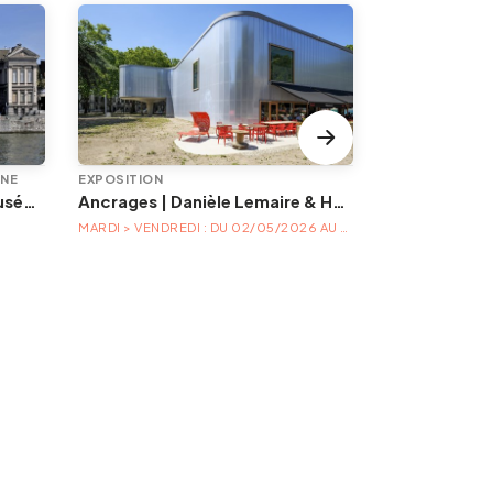
INE
EXPOSITION
ÉVÉNEMENT
Animations à l'Aquarium-Muséum
Ancrages | Danièle Lemaire & Hélène Locoge au Trinkhall museum
MARDI > VENDREDI : DU 02/05/2026 AU 04/04/2027