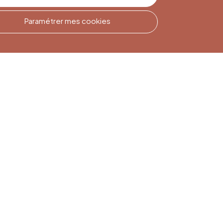
Paramétrer mes cookies
Inscription à la
Newsletter
Inscrivez-vous pour rester
informé(e)