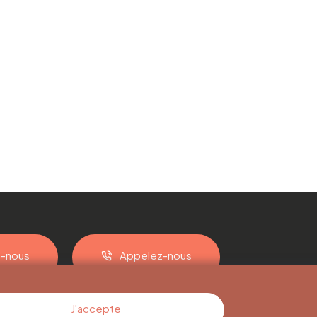
z-nous
Appelez-nous
J'accepte