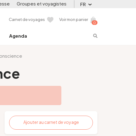
esse
Groupes et voyagistes
FR
Carnet de voyages
Voir mon panier
0
Agenda
 conscience
nce
Ajouter au carnet de voyage