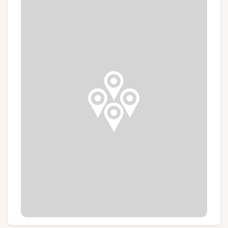
Groupes et voyagistes
Suivez-nous
FR
EN
NL
DE