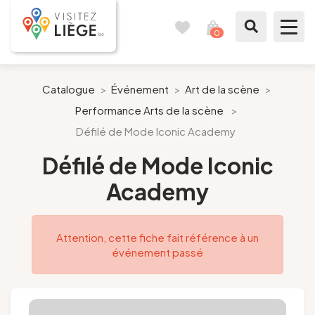
0
Carnet
Voir
de
mon
voyages
panier
À voir / à faire
Catalogue
>
Événement
>
Art de la scène
>
Performance Arts de la scène
>
Comme un Liégeois
Défilé de Mode Iconic Academy
Préparer mon séjour
Défilé de Mode Iconic
Academy
Nos suggestions
Pays de Liège
Attention, cette fiche fait référence à un
événement passé
Agenda
Presse