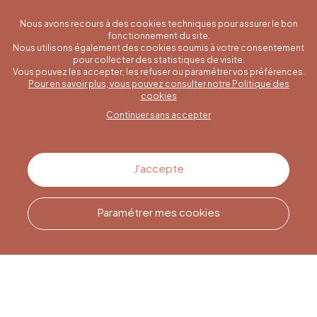
Nous avons recours à des cookies techniques pour assurer le bon
fonctionnement du site.
Nous utilisons également des cookies soumis à votre consentement
pour collecter des statistiques de visite.
Vous pouvez les accepter, les refuser ou paramétrer vos préférences.
Pour en savoir plus, vous pouvez consulter notre Politique des
Une question spécifique ?
cookies
Continuer sans accepter
Contactez-nous
J'accepte
Paramétrer mes cookies
Appelez-nous