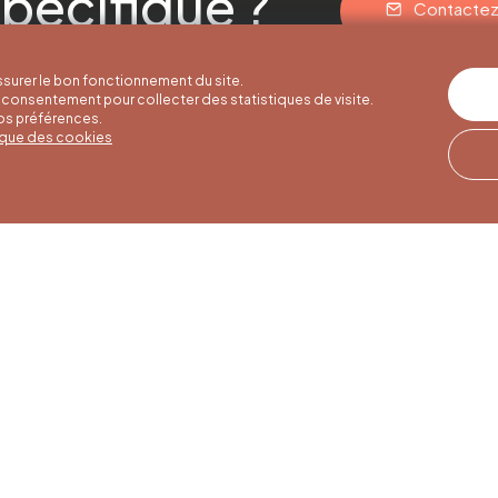
pécifique ?
Contacte
surer le bon fonctionnement du site.
consentement pour collecter des statistiques de visite.
vos préférences.
tique des cookies
res d'été
Horaires d'hiver
Notre adresse
u 30/09
01/10 au 15/05
Quai de la Goffe 13
4000 Liège
i au samedi de
Du lundi au samedi de
17h
9h30 à 16h30
es et jours
Dimanches et jours
de 9h à 16h
fériés de 9h à 15h