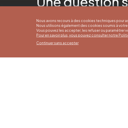
Une question s
Nous avons recours à des cookies techniques pour as
Nous utilisons également des cookies soumis à votre 
Vous pouvez les accepter, les refuser ou paramétrer 
Pour en savoir plus, vous pouvez consulter notre Poli
Continuer sans accepter
Horai
16/05 a
Office du Tourisme de Liège et
Du lund
Maison du Tourisme du Pays de
9h30 à 
Liège.
Dimanch
fériés 