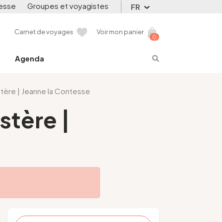
esse
Groupes et voyagistes
FR
Carnet de voyages
Voir mon panier
0
Agenda
tère | Jeanne la Contesse
stère |