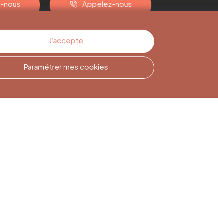
z-nous
Appelez-nous
J'accepte
Paramétrer mes cookies
Inscription à la
Newsletter
Inscrivez-vous pour rester
informé(e)