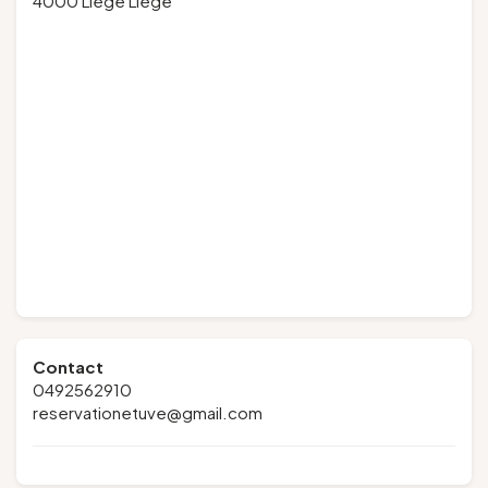
4000 Liège Liège
Contact
0492562910
reservationetuve@gmail.com