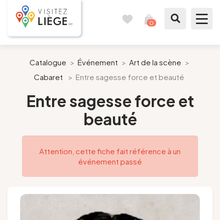
0
Carnet
Voir
de
mon
voyages
panier
À voir / à faire
Catalogue
>
Événement
>
Art de la scène
>
Cabaret
>
Entre sagesse force et beauté
Comme un Liégeois
Entre sagesse force et
Préparer mon séjour
beauté
Nos suggestions
Attention, cette fiche fait référence à un
Pays de Liège
événement passé
Agenda
Presse