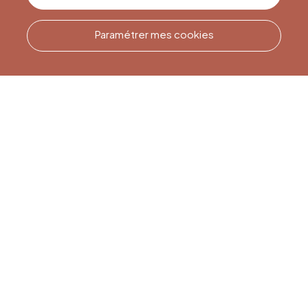
Paramétrer mes cookies
Appelez-nous
Office du Tourisme de Liège
et Maison du Tourisme du
Pays de Liège.