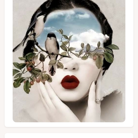
Groupes et voyagistes
Suivez-nous
FR
EN
NL
DE