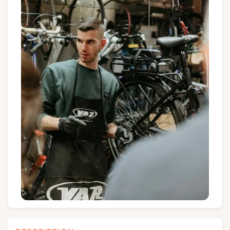
Groupes et voyagistes
Suivez-nous
FR
EN
NL
DE