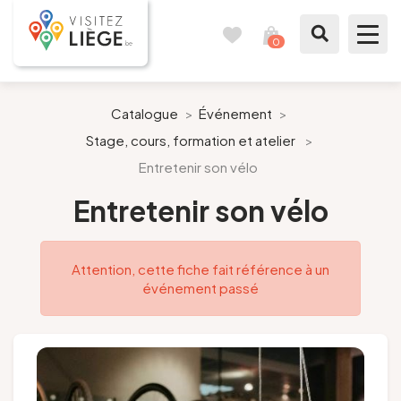
0
Carnet
Voir
de
mon
voyages
panier
À voir / à faire
Catalogue
>
Événement
>
Stage, cours, formation et atelier
>
Comme un Liégeois
Entretenir son vélo
Préparer mon séjour
Entretenir son vélo
Nos suggestions
Attention, cette fiche fait référence à un
événement passé
Pays de Liège
Agenda
Presse