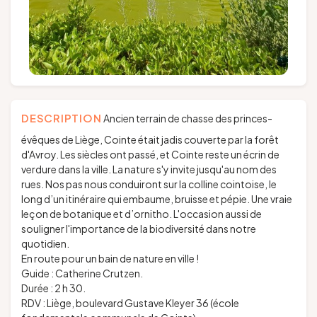
DESCRIPTION
Ancien terrain de chasse des princes-
évêques de Liège, Cointe était jadis couverte par la forêt
d'Avroy. Les siècles ont passé, et Cointe reste un écrin de
verdure dans la ville. La nature s'y invite jusqu'au nom des
rues. Nos pas nous conduiront sur la colline cointoise, le
long d’un itinéraire qui embaume, bruisse et pépie. Une vraie
leçon de botanique et d’ornitho. L'occasion aussi de
souligner l'importance de la biodiversité dans notre
quotidien.
En route pour un bain de nature en ville !
Guide : Catherine Crutzen.
Durée : 2 h 30.
RDV : Liège, boulevard Gustave Kleyer 36 (école