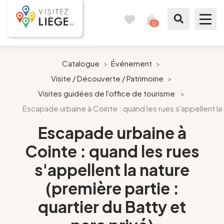
0
Carnet
Voir
de
mon
voyages
panier
À voir / à faire
Catalogue
>
Événement
>
Visite / Découverte / Patrimoine
>
Comme un Liégeois
Visites guidées de l'office de tourisme
>
Escapade urbaine à Cointe : quand les rues s'appellent la n
Préparer mon séjour
Escapade urbaine à
Nos suggestions
Cointe : quand les rues
Pays de Liège
s'appellent la nature
(première partie :
Agenda
quartier du Batty et
Presse