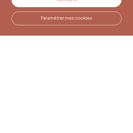
Paramétrer mes cookies
Appelez-nous
Office du Tourisme de Liège
et Maison du Tourisme du
Pays de Liège.