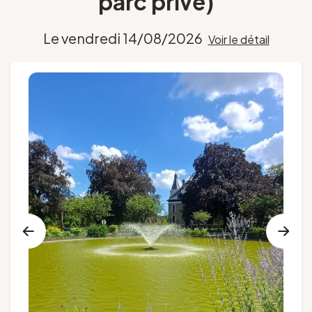
parc privé)
Groupes et voyagistes
Le vendredi 14/08/2026
Voir le détail
Suivez-nous
FR
EN
NL
DE