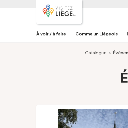
À voir / à faire
Comme un Liégeois
Catalogue
>
Événe
É