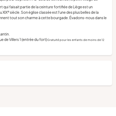
 qui faisait partie de la ceinture fortifiée de Liège est un
e
u XIX
siècle. Son église classée est l'une des plus belles de la
nnent tout son charme à cette bourgade. Évadons-nous dans le
Lantin.
ue de Villers 1 (entrée du fort)
Gratuité pour les enfants de moins de 12