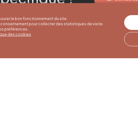
surer le bon fonctionnement du site.
consentement pour collecter des statistiques de visite.
vos préférences.
tique des cookies
res d'été
Horaires d'hiver
Notre adresse
u 30/09
01/10 au 15/05
Quai de la Goffe 13
4000 Liège
i au samedi de
Du lundi au samedi de
17h
9h30 à 16h30
es et jours
Dimanches et jours
de 9h à 16h
fériés de 9h à 15h