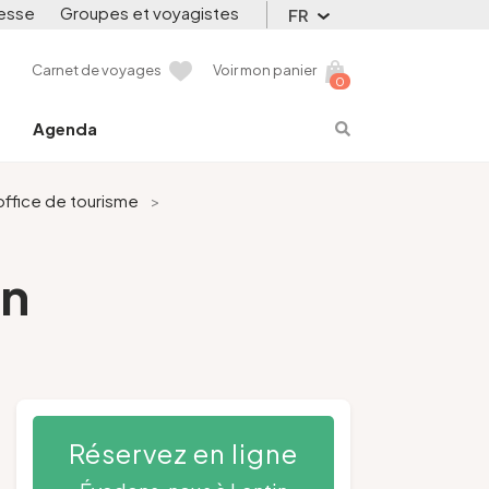
esse
Groupes et voyagistes
FR
Carnet de voyages
Voir mon panier
0
Agenda
'office de tourisme
>
in
Réservez en ligne