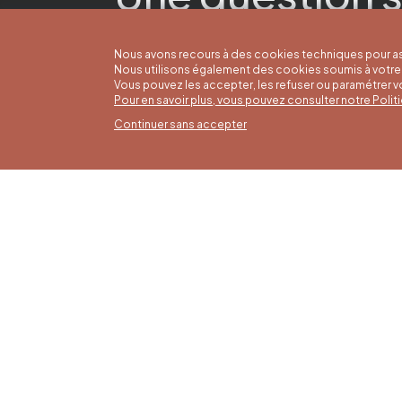
Nous avons recours à des cookies techniques pour as
Nous utilisons également des cookies soumis à votre 
Vous pouvez les accepter, les refuser ou paramétrer 
Pour en savoir plus, vous pouvez consulter notre Poli
Continuer sans accepter
Horai
16/05 a
Office du Tourisme de Liège et
Du lund
Maison du Tourisme du Pays de
9h30 à 
Liège.
Dimanch
fériés 