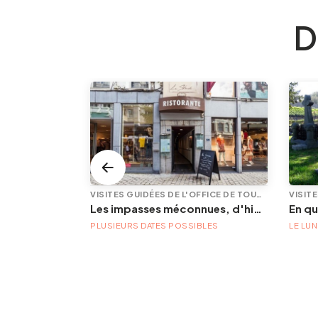
D
VISITES GUIDÉES DE L'OFFICE DE TOURISME
VISITES GUIDÉES DE L'OFFICE DE TOURISME
Le grand tour de Liège – étape 4 – De Chênée à la Boverie
Les impasses méconnues, d'hier et d'aujourd'hui
PLUSIEURS DATES POSSIBLES
LE LUN