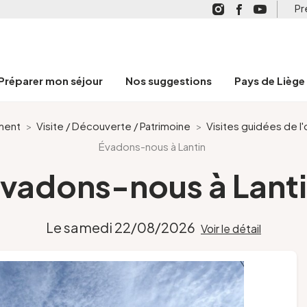
Pr
Préparer mon séjour
Nos suggestions
Pays de Liège
ment
>
Visite / Découverte / Patrimoine
>
Visites guidées de l
Évadons-nous à Lantin
vadons-nous à Lant
Le samedi 22/08/2026
Voir le détail