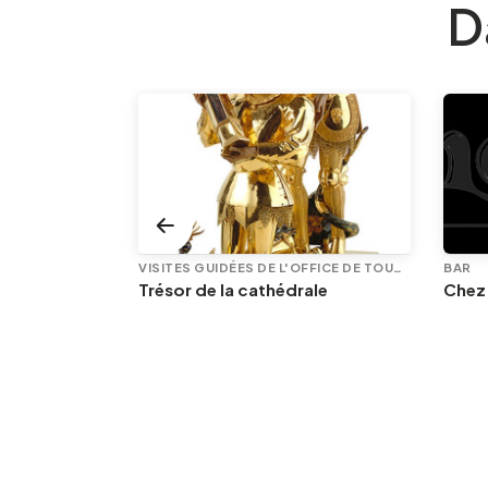
D
VISITES GUIDÉES DE L'OFFICE DE TOURISME
BAR
Les femmes au coeur du commerce équitable
Trésor de la cathédrale
Chez
BLES