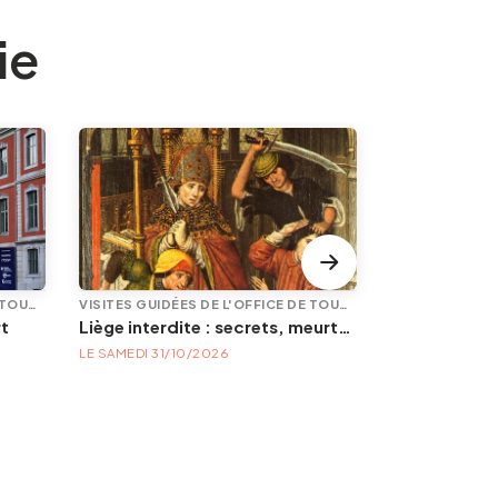
ie
VISITES GUIDÉES DE L'OFFICE DE TOURISME
VISITES GUIDÉES DE L'OFFICE DE TOURISME
rt
Liège interdite : secrets, meurtres et mystères
Le tram ?? le
LE SAMEDI 31/10/2026
LE SAMEDI 29/