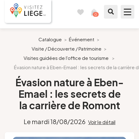
0
Carnet
Voir
de
mon
voyages
panier
À voir / à faire
Catalogue
>
Événement
>
Visite / Découverte / Patrimoine
>
Comme un Liégeois
Visites guidées de l'office de tourisme
>
Évasion nature à Eben-Emael : les secrets de la carrière
Préparer mon séjour
Évasion nature à Eben-
Nos suggestions
Emael : les secrets de
Pays de Liège
la carrière de Romont
Agenda
Le mardi 18/08/2026
Voir le détail
Presse