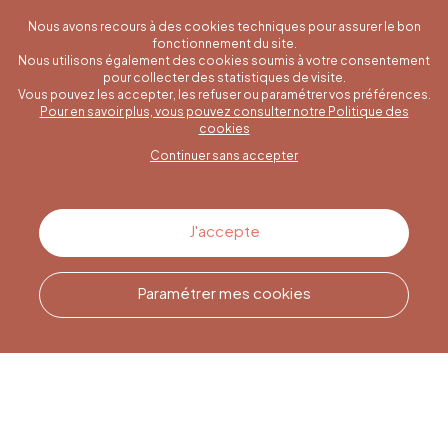
Nous avons recours à des cookies techniques pour assurer le bon
fonctionnement du site.
Nous utilisons également des cookies soumis à votre consentement
pour collecter des statistiques de visite.
Vous pouvez les accepter, les refuser ou paramétrer vos préférences.
Pour en savoir plus, vous pouvez consulter notre Politique des
Une question spécifique ?
cookies
Continuer sans accepter
Contactez-nous
J'accepte
Paramétrer mes cookies
Appelez-nous