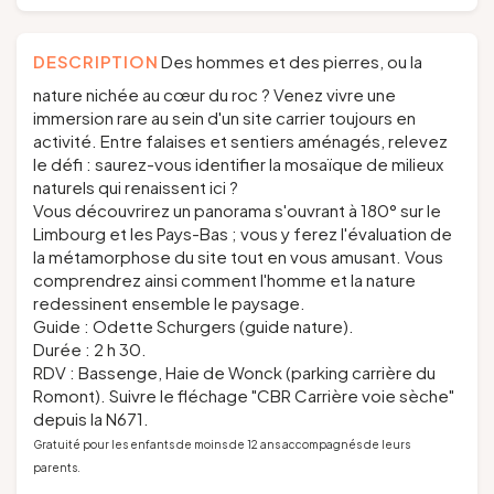
DESCRIPTION
Des hommes et des pierres, ou la
nature nichée au cœur du roc ? Venez vivre une
immersion rare au sein d'un site carrier toujours en
activité. Entre falaises et sentiers aménagés, relevez
le défi : saurez-vous identifier la mosaïque de milieux
naturels qui renaissent ici ?
Vous découvrirez un panorama s'ouvrant à 180° sur le
Limbourg et les Pays-Bas ; vous y ferez l'évaluation de
la métamorphose du site tout en vous amusant. Vous
comprendrez ainsi comment l'homme et la nature
redessinent ensemble le paysage.
Guide : Odette Schurgers (guide nature).
Durée : 2 h 30.
RDV : Bassenge, Haie de Wonck (parking carrière du
Romont). Suivre le fléchage "CBR Carrière voie sèche"
depuis la N671.
Gratuité pour les enfants de moins de 12 ans accompagnés de leurs
parents.