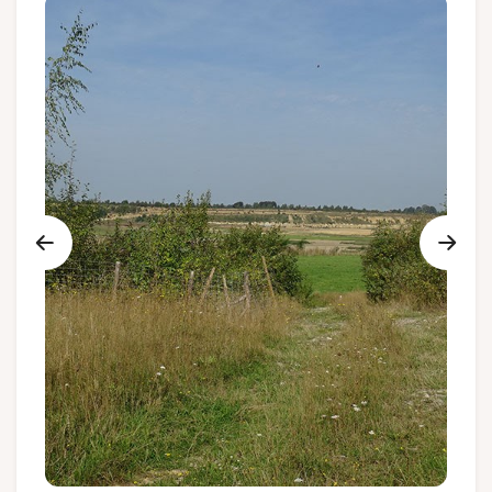
Groupes et voyagistes
Suivez-nous
FR
EN
NL
DE