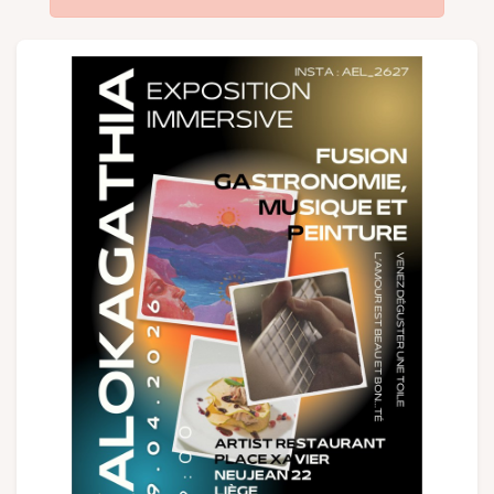
Groupes et voyagistes
Suivez-nous
FR
EN
NL
DE