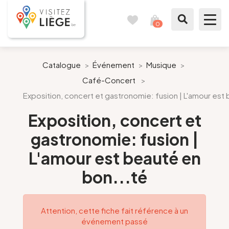
0
Carnet
Voir
de
mon
voyages
panier
À voir / à faire
Catalogue
>
Événement
>
Musique
>
Café-Concert
>
Comme un Liégeois
Exposition, concert et gastronomie: fusion | L'amour est
Préparer mon séjour
Exposition, concert et
gastronomie: fusion |
Nos suggestions
L'amour est beauté en
Pays de Liège
bon...té
Agenda
Attention, cette fiche fait référence à un
événement passé
Presse