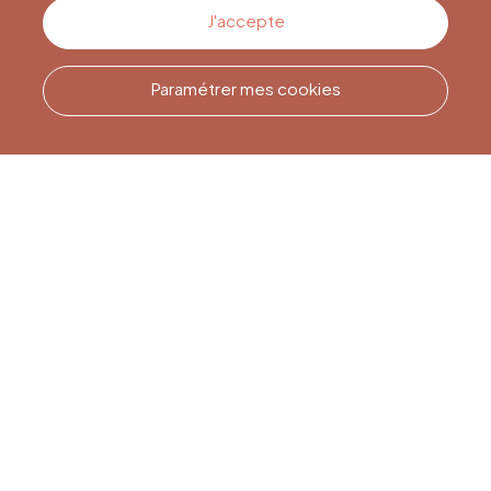
Contactez-nous
J'accepte
Paramétrer mes cookies
Appelez-nous
Office du Tourisme de Liège
et Maison du Tourisme du
Pays de Liège.