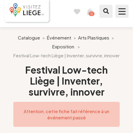
0
Carnet
Voir
de
mon
voyages
panier
À voir / à faire
Catalogue
>
Événement
>
Arts Plastiques
>
Exposition
>
Comme un Liégeois
Festival Low-tech Liège | Inventer, survivre, innover
Préparer mon séjour
Festival Low-tech
Liège | Inventer,
Nos suggestions
survivre, innover
Pays de Liège
Attention, cette fiche fait référence à un
Agenda
événement passé
Presse