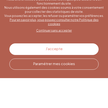
fonctionnement du site.
Nous utilisons également des cookies soumis à votre consentement
pour collecter des statistiques de visite.
Vous pouvez les accepter, les refuser ou paramétrer vos préférences.
Pour en savoir plus, vous pouvez consulter notre Politique des
Une question spécifique ?
cookies
Continuer sans accepter
Contactez-nous
J'accepte
Paramétrer mes cookies
Appelez-nous