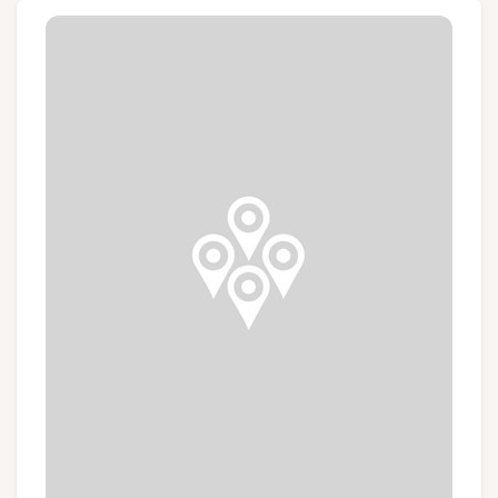
Groupes et voyagistes
Suivez-nous
FR
EN
NL
DE