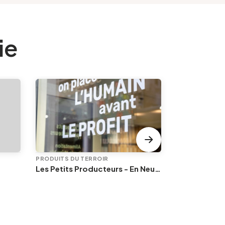
ie
PRODUITS DU TERROIR
PRODUITS DU 
Les Petits Producteurs - En Neuvice
Les vintrépi