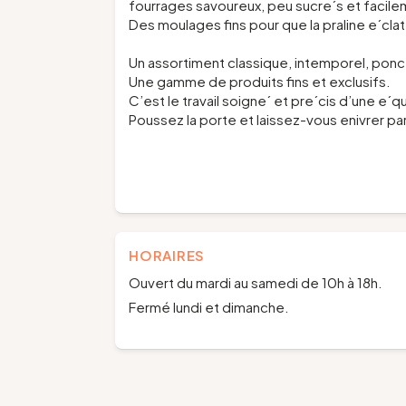
fourrages savoureux, peu sucre´s et facilem
Des moulages fins pour que la praline e´cla
Un assortiment classique, intemporel, ponct
Une gamme de produits fins et exclusifs.
C’est le travail soigne´ et pre´cis d’une e´q
Poussez la porte et laissez-vous enivrer par 
HORAIRES
Ouvert du mardi au samedi de 10h à 18h.
Fermé lundi et dimanche.