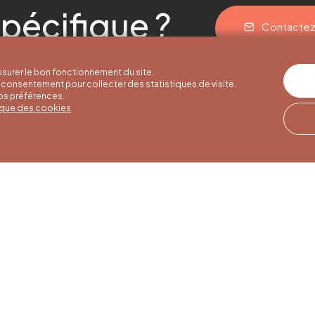
pécifique ?
Contacte
surer le bon fonctionnement du site.
consentement pour collecter des statistiques de visite.
vos préférences.
tique des cookies
res d'été
Horaires d'hiver
Notre adresse
u 30/09
01/10 au 15/05
Quai de la Goffe 13
4000 Liège
i au samedi de
Du lundi au samedi de
17h
9h30 à 16h30
es et jours
Dimanches et jours
de 9h à 16h
fériés de 9h à 15h