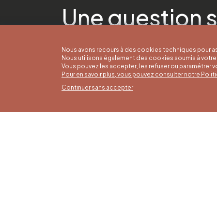
Une question s
Nous avons recours à des cookies techniques pour as
Nous utilisons également des cookies soumis à votre 
Vous pouvez les accepter, les refuser ou paramétrer 
Pour en savoir plus, vous pouvez consulter notre Poli
Continuer sans accepter
Horai
16/05 a
Office du Tourisme de Liège et
Du lund
Maison du Tourisme du Pays de
9h30 à 
Liège.
Dimanch
fériés 