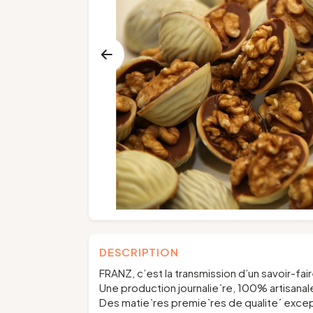
DESCRIPTION
FRANZ, c’est la transmission d’un savoir-fai
Une production journalie`re, 100% artisanal
Des matie`res premie`res de qualite´ except