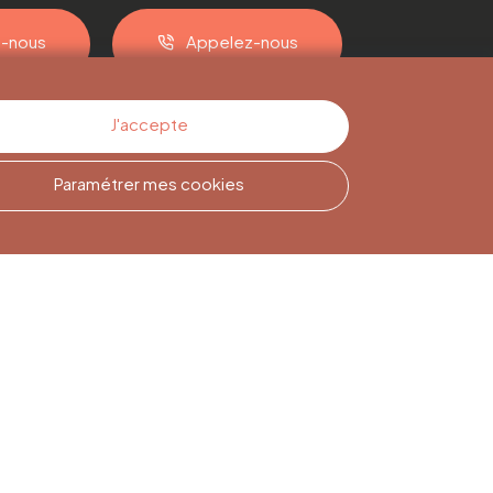
z-nous
Appelez-nous
J'accepte
Paramétrer mes cookies
Inscription à la
Newsletter
Inscrivez-vous pour rester
informé(e)