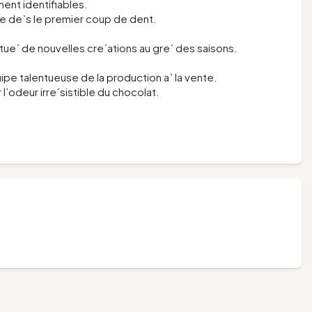
ent identifiables.
te de`s le premier coup de dent.
ue´ de nouvelles cre´ations au gre´ des saisons.
uipe talentueuse de la production a` la vente.
l’odeur irre´sistible du chocolat.