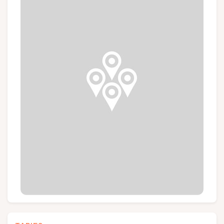
Groupes et voyagistes
Suivez-nous
FR
EN
NL
DE