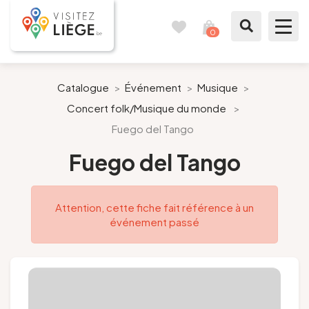
0
Carnet
Voir
de
mon
voyages
panier
À voir / à faire
Catalogue
>
Événement
>
Musique
>
Concert folk/Musique du monde
>
Comme un Liégeois
Fuego del Tango
Préparer mon séjour
Fuego del Tango
Nos suggestions
Attention, cette fiche fait référence à un
événement passé
Pays de Liège
Agenda
Presse