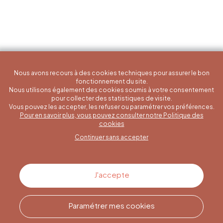
Nous avons recours à des cookies techniques pour assurer le bon
fonctionnement du site.
Nous utilisons également des cookies soumis à votre consentement
pour collecter des statistiques de visite.
Vous pouvez les accepter, les refuser ou paramétrer vos préférences.
Pour en savoir plus, vous pouvez consulter notre Politique des
Une question spécifique ?
cookies
Continuer sans accepter
Contactez-nous
J'accepte
Paramétrer mes cookies
Appelez-nous