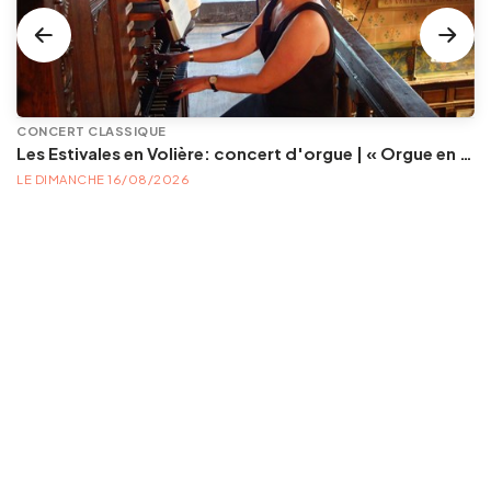
CONCERT CLASSIQUE
Les Estivales en Volière: concert d'orgue | « Orgue en Volière » , les 3e dimanches du mois (été) audition d’orgue (accès libre)
LE DIMANCHE 16/08/2026