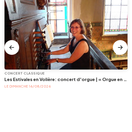
CONCERT CLASSIQUE
Les Estivales en Volière: concert d'orgue | « Orgue en Volière » , les 3e dimanches du mois (été) audition d’orgue (accès libre)
LE DIMANCHE 16/08/2026