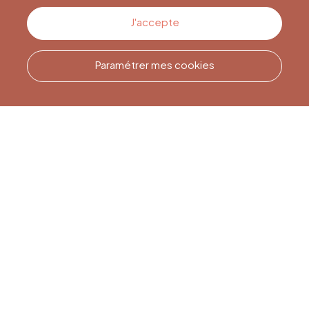
Contactez-nous
J'accepte
Paramétrer mes cookies
Appelez-nous
Office du Tourisme de Liège
et Maison du Tourisme du
Pays de Liège.