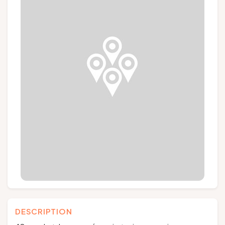
Groupes et voyagistes
Suivez-nous
FR
EN
NL
DE
DESCRIPTION