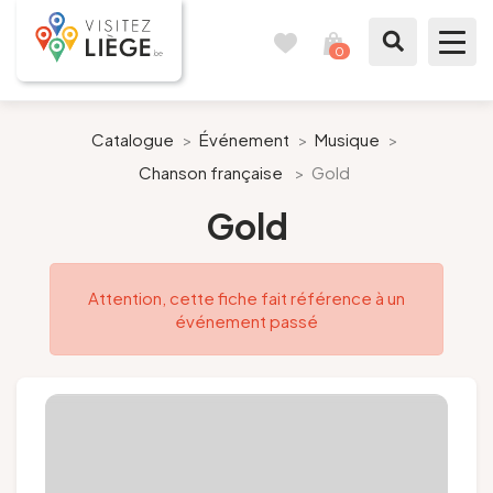
0
Carnet
Voir
de
mon
voyages
panier
À voir / à faire
Catalogue
>
Événement
>
Musique
>
Chanson française
>
Gold
Comme un Liégeois
Gold
Préparer mon séjour
Attention, cette fiche fait référence à un
Nos suggestions
événement passé
Pays de Liège
Agenda
Presse