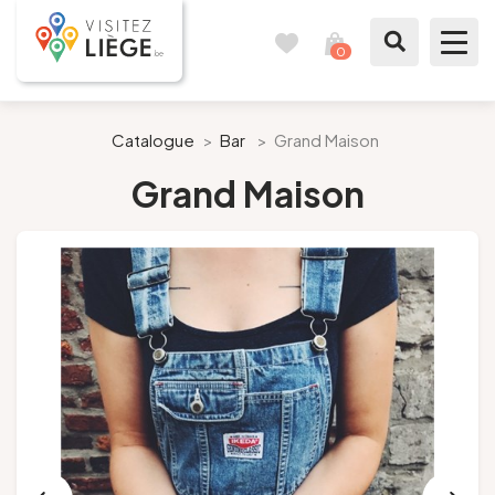
0
Carnet
Voir
de
mon
voyages
panier
À voir / à faire
Catalogue
>
Bar
>
Grand Maison
Grand Maison
Comme un Liégeois
Préparer mon séjour
Nos suggestions
Pays de Liège
Agenda
Presse