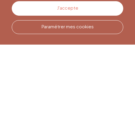
Contactez-nous
J'accepte
Paramétrer mes cookies
Appelez-nous
Office du Tourisme de Liège
et Maison du Tourisme du
Pays de Liège.