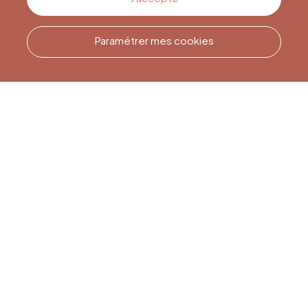
Paramétrer mes cookies
Appelez-nous
Office du Tourisme de Liège
et Maison du Tourisme du
Pays de Liège.