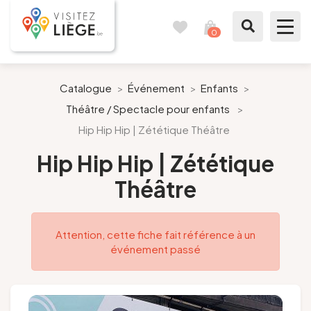
0
Carnet
Voir
de
mon
voyages
panier
À voir / à faire
Catalogue
>
Événement
>
Enfants
>
Théâtre / Spectacle pour enfants
>
Comme un Liégeois
Hip Hip Hip | Zététique Théâtre
Préparer mon séjour
Hip Hip Hip | Zététique
Théâtre
Nos suggestions
Pays de Liège
Attention, cette fiche fait référence à un
événement passé
Agenda
Presse