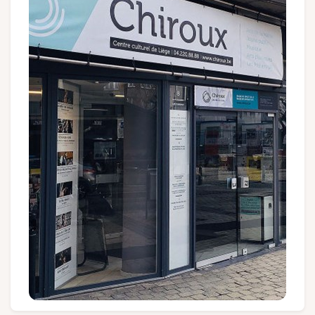
Groupes et voyagistes
Suivez-nous
FR
EN
NL
DE