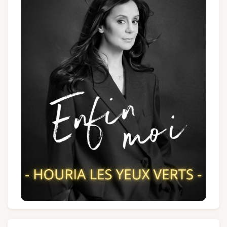
Groupes et voyagistes
Suivez-nous
FR
EN
NL
DE