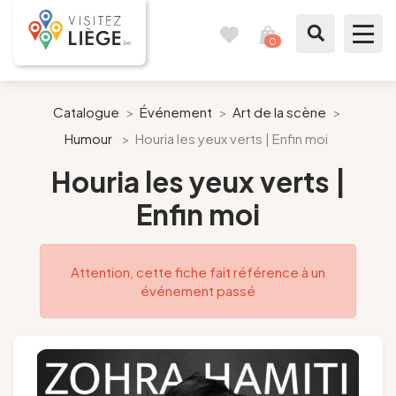
0
Carnet
Voir
de
mon
voyages
panier
À voir / à faire
Catalogue
>
Événement
>
Art de la scène
>
Humour
>
Houria les yeux verts | Enfin moi
Comme un Liégeois
Houria les yeux verts |
Préparer mon séjour
Enfin moi
Nos suggestions
Attention, cette fiche fait référence à un
Pays de Liège
événement passé
Agenda
Presse