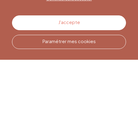
Contactez-nous
J'accepte
Paramétrer mes cookies
Appelez-nous
Office du Tourisme de Liège
et Maison du Tourisme du
Pays de Liège.