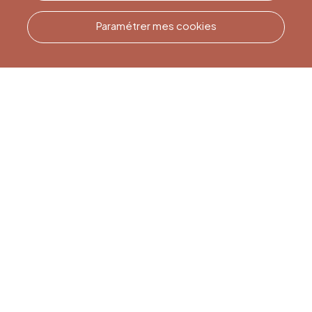
Paramétrer mes cookies
Appelez-nous
Office du Tourisme de Liège
et Maison du Tourisme du
Pays de Liège.