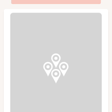
Groupes et voyagistes
Suivez-nous
FR
EN
NL
DE