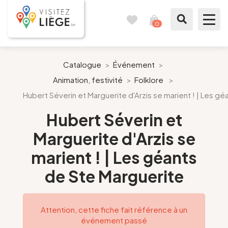
0
Carnet
Voir
de
mon
voyages
panier
À voir / à faire
Catalogue
>
Événement
>
Animation, festivité
>
Folklore
>
Comme un Liégeois
Hubert Séverin et Marguerite d'Arzis se marient ! | Les g
Préparer mon séjour
Hubert Séverin et
Marguerite d'Arzis se
Nos suggestions
marient ! | Les géants
Pays de Liège
de Ste Marguerite
Agenda
Attention, cette fiche fait référence à un
événement passé
Presse