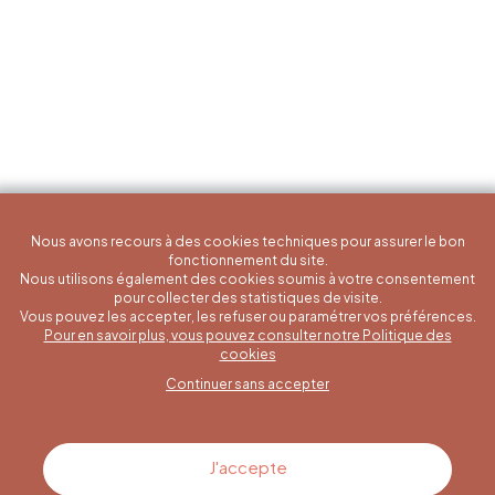
Nous avons recours à des cookies techniques pour assurer le bon
fonctionnement du site.
Nous utilisons également des cookies soumis à votre consentement
pour collecter des statistiques de visite.
Vous pouvez les accepter, les refuser ou paramétrer vos préférences.
Pour en savoir plus, vous pouvez consulter notre Politique des
Une question spécifique ?
cookies
Continuer sans accepter
Contactez-nous
J'accepte