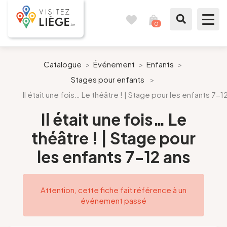
0
Carnet
Voir
de
mon
voyages
panier
À voir / à faire
Catalogue
>
Événement
>
Enfants
>
Stages pour enfants
>
Comme un Liégeois
Il était une fois… Le théâtre ! | Stage pour les enfants 7-1
Préparer mon séjour
Il était une fois… Le
théâtre ! | Stage pour
Nos suggestions
les enfants 7-12 ans
Pays de Liège
Attention, cette fiche fait référence à un
Agenda
événement passé
Presse