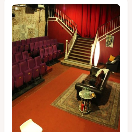
Groupes et voyagistes
Suivez-nous
FR
EN
NL
DE