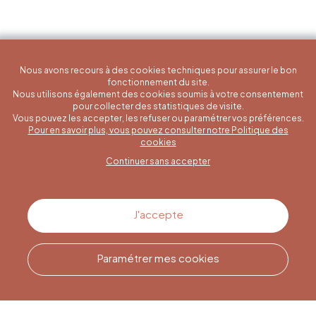
Nous avons recours à des cookies techniques pour assurer le bon
fonctionnement du site.
Nous utilisons également des cookies soumis à votre consentement
pour collecter des statistiques de visite.
Vous pouvez les accepter, les refuser ou paramétrer vos préférences.
Pour en savoir plus, vous pouvez consulter notre Politique des
Une question spécifique ?
cookies
Continuer sans accepter
Contactez-nous
J'accepte
Paramétrer mes cookies
Appelez-nous