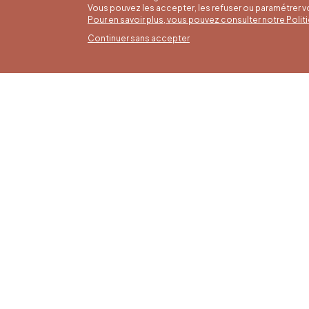
Vous pouvez les accepter, les refuser ou paramétrer 
Pour en savoir plus, vous pouvez consulter notre Poli
Continuer sans accepter
Horai
16/05 a
Office du Tourisme de Liège et
Du lund
Maison du Tourisme du Pays de
9h30 à 
Liège.
Dimanch
fériés 