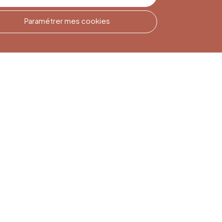
Paramétrer mes cookies
Inscription à la
Newsletter
Inscrivez-vous pour rester
informé(e)