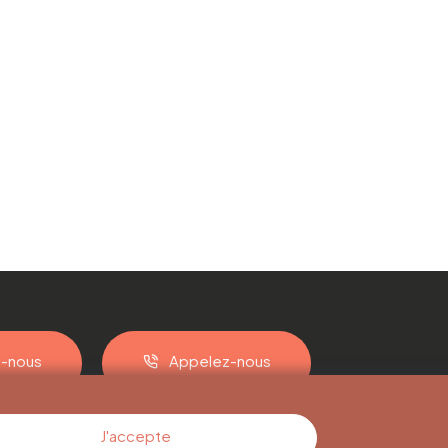
z-nous
Appelez-nous
J'accepte