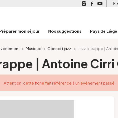
Pr
Préparer mon séjour
Nos suggestions
Pays de Liège
Événement
>
Musique
>
Concert jazz
>
Jazz al trappe | Antoi
trappe | Antoine Cirr
Attention, cette fiche fait référence à un événement passé