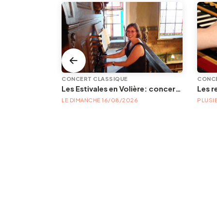
CONCERT CLASSIQUE
CONCE
LEMF — Liège Electronic Music Festival | Festival électronique — 21, 22 & 23 août 2026
Les Estivales en Volière: concert d'orgue | « Orgue en Volière » , les 3e dimanches du mois (été) audition d’orgue (accès libre)
FESTIVAL LEMF 2026 : DU 21/08/2026 AU 23/08/2026
LE DIMANCHE 16/08/2026
PLUSI