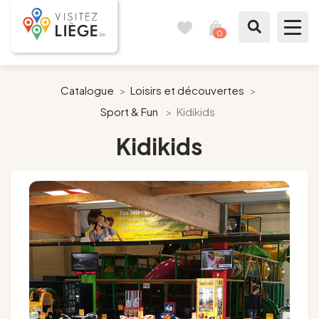
0
Carnet
Voir
de
mon
voyages
panier
À voir / à faire
Catalogue
>
Loisirs et découvertes
>
Sport & Fun
>
Kidikids
Comme un Liégeois
Kidikids
Préparer mon séjour
Nos suggestions
Pays de Liège
Agenda
Presse