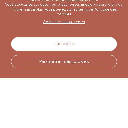
Vous pouvez les accepter, les refuser ou paramétrer vos préférences.
Pour en savoir plus, vous pouvez consulter notre Politique des
Une question spécifique ?
cookies
Continuer sans accepter
Contactez-nous
J'accepte
Paramétrer mes cookies
Appelez-nous