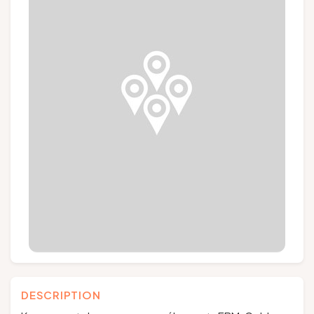
Groupes et voyagistes
Suivez-nous
FR
EN
NL
DE
DESCRIPTION