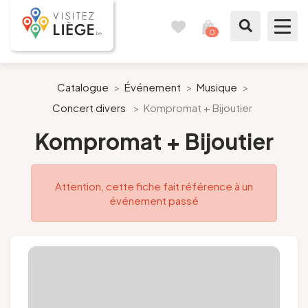
0
Carnet
Voir
de
mon
voyages
panier
À voir / à faire
Catalogue
>
Événement
>
Musique
>
Concert divers
>
Kompromat + Bijoutier
Comme un Liégeois
Kompromat + Bijoutier
Préparer mon séjour
Attention, cette fiche fait référence à un
Nos suggestions
événement passé
Pays de Liège
Agenda
Presse