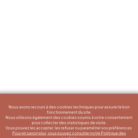
Nous avons recours à des cookies techniques pour assurer le bon
fonctionnement du site.
Nous utilisons également des cookies soumis à votre consentement
pour collecter des statistiques de visite.
Vous pouvez les accepter, les refuser ou paramétrer vos préférences.
Pour en savoir plus, vous pouvez consulter notre Politique des