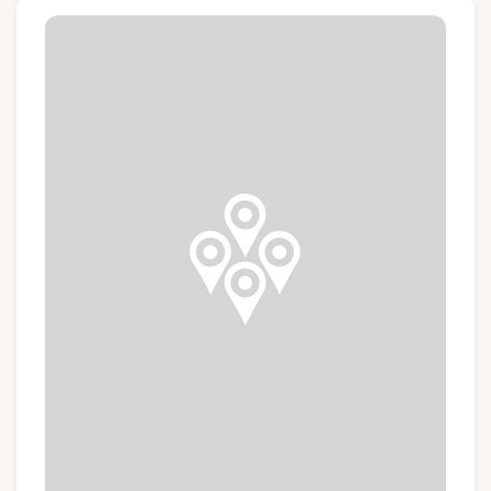
Groupes et voyagistes
Suivez-nous
FR
EN
NL
DE