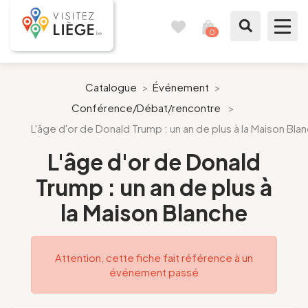
0
Carnet
Voir
de
mon
voyages
panier
À voir / à faire
Catalogue
>
Événement
>
Conférence/Débat/rencontre
>
Comme un Liégeois
L'âge d'or de Donald Trump : un an de plus à la Maison Bla
Préparer mon séjour
L'âge d'or de Donald
Trump : un an de plus à
Nos suggestions
la Maison Blanche
Pays de Liège
Attention, cette fiche fait référence à un
Agenda
événement passé
Presse