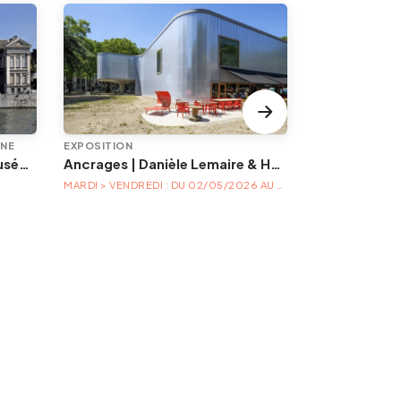
INE
EXPOSITION
ÉVÉNEMENT
Animations à l'Aquarium-Muséum
Ancrages | Danièle Lemaire & Hélène Locoge au Trinkhall museum
MARDI > VENDREDI : DU 02/05/2026 AU 04/04/2027