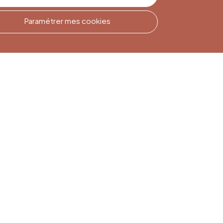
Paramétrer mes cookies
Inscription à la
Newsletter
Inscrivez-vous pour rester
informé(e)