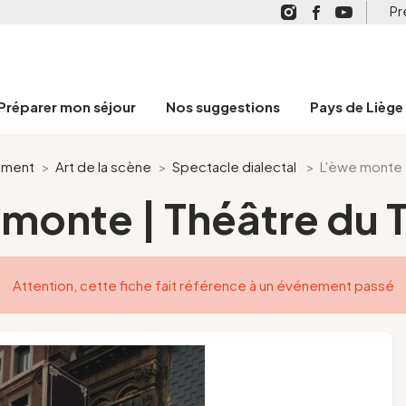
Pr
Préparer mon séjour
Nos suggestions
Pays de Liège
ement
>
Art de la scène
>
Spectacle dialectal
>
L'èwe monte |
monte | Théâtre du 
Attention, cette fiche fait référence à un événement passé