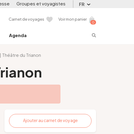
esse
Groupes et voyagistes
FR
Carnet de voyages
Voir mon panier
0
Agenda
 Théâtre du Trianon
Trianon
Ajouter au carnet de voyage