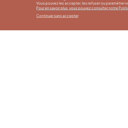
Vous pouvez les accepter, les refuser ou paramétrer 
Pour en savoir plus, vous pouvez consulter notre Poli
Continuer sans accepter
Horai
16/05 a
Office du Tourisme de Liège et
Du lund
Maison du Tourisme du Pays de
9h30 à 
Liège.
Dimanch
fériés 