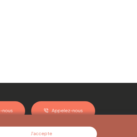
z-nous
Appelez-nous
J'accepte