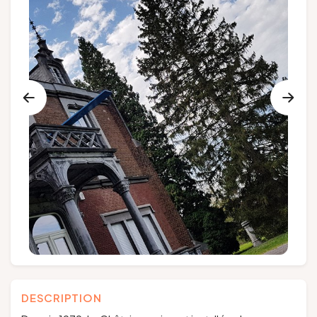
Groupes et voyagistes
Suivez-nous
FR
EN
NL
DE
DESCRIPTION