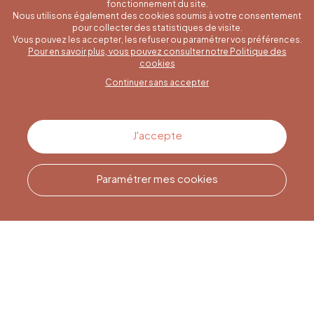
fonctionnement du site.
Nous utilisons également des cookies soumis à votre consentement
pour collecter des statistiques de visite.
Vous pouvez les accepter, les refuser ou paramétrer vos préférences.
Pour en savoir plus, vous pouvez consulter notre Politique des
Une question spécifique ?
cookies
Continuer sans accepter
Contactez-nous
J'accepte
Paramétrer mes cookies
Appelez-nous