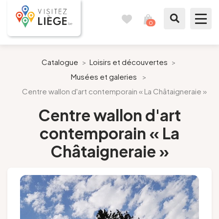
0
Carnet
Voir
de
mon
voyages
panier
À voir / à faire
Catalogue
>
Loisirs et découvertes
>
Musées et galeries
>
Comme un Liégeois
Centre wallon d'art contemporain « La Châtaigneraie »
Préparer mon séjour
Centre wallon d'art
contemporain « La
Nos suggestions
Châtaigneraie »
Pays de Liège
Agenda
Presse