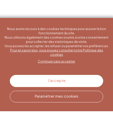
Nous avons recours à des cookies techniques pour assurer le bon
fonctionnement du site.
Nous utilisons également des cookies soumis à votre consentement
pour collecter des statistiques de visite.
Vous pouvez les accepter, les refuser ou paramétrer vos préférences.
Pour en savoir plus, vous pouvez consulter notre Politique des
Une question spécifique ?
cookies
Continuer sans accepter
Contactez-nous
J'accepte
Paramétrer mes cookies
Appelez-nous