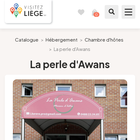
0
Carnet
Voir
de
mon
voyages
panier
À voir / à faire
Catalogue
>
Hébergement
>
Chambre d'hôtes
>
La perle d'Awans
Comme un Liégeois
La perle d'Awans
Préparer mon séjour
Nos suggestions
Pays de Liège
Agenda
Presse