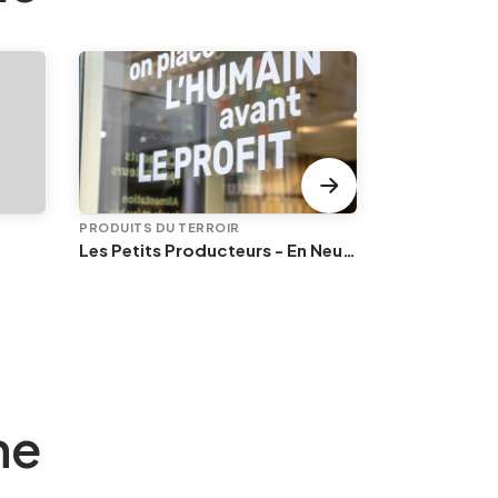
PRODUITS DU TERROIR
PRODUITS DU 
Les Petits Producteurs - En Neuvice
Les vintrépi
ne