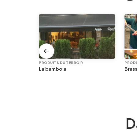
PRODUITS DU TERROIR
PRODU
e
La bambola
D