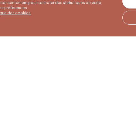
consentement pour collecter des statistiques de visite.
vos préférences.
tique des cookies
res d'été
Horaires d'hiver
Notre adresse
u 30/09
01/10 au 15/05
Quai de la Goffe 13
4000 Liège
i au samedi de
Du lundi au samedi de
17h
9h30 à 16h30
es et jours
Dimanches et jours
de 9h à 16h
fériés de 9h à 15h