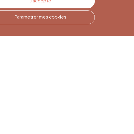
J'accepte
Paramétrer mes cookies
Inscription à la
Newsletter
Inscrivez-vous pour rester
informé(e)