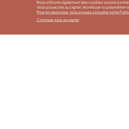
Nous utilisons également des cookies soumis à votre 
Vous pouvez les accepter, les refuser ou paramétrer 
Pour en savoir plus, vous pouvez consulter notre Poli
Continuer sans accepter
Horai
16/05 a
Office du Tourisme de Liège et
Du lund
Maison du Tourisme du Pays de
9h30 à 
Liège.
Dimanch
fériés 