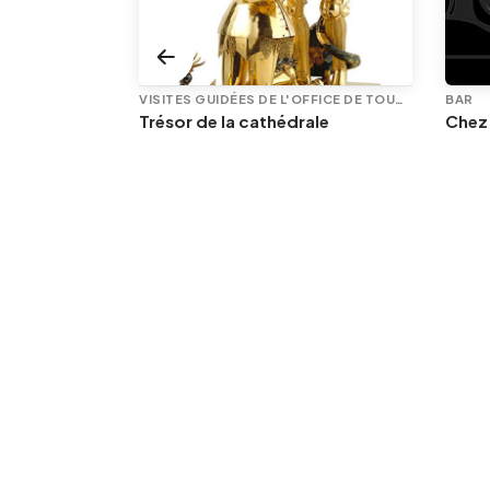
VISITES GUIDÉES DE L'OFFICE DE TOURISME
BAR
Les femmes au coeur du commerce équitable
Trésor de la cathédrale
Chez
BLES