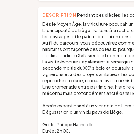
DESCRIPTION
Pendant des siècles, les c
Dès le Moyen Âge, la viticulture occupait 
la principauté de Liège. Partons à la recherc
les paysages et le patrimoine qui en conse
Au fil du parcours, vous découvrirez commen
habitants ont façonné ces coteaux, pourquoi
déclin à partir du XVI? siècle et comment c
La visite évoquera également le remarquable
seconde moitié du XX? siècle et poursuivi 
vignerons et à des projets ambitieux, les co
reprendre sa place, renouant avec une histoir
Une promenade entre patrimoine, histoire e
méconnu mais profondément ancré dans l'id
Accès exceptionnel à un vignoble de Hors
Dégustation d'un vin du pays de Liège.
Guide : Philippe Hacherelle
Durée : 2 h 00.