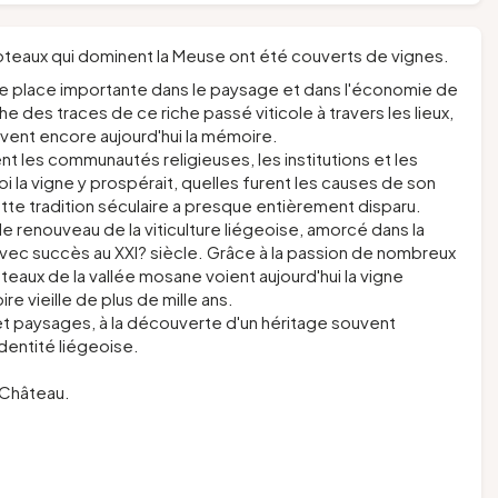
oteaux qui dominent la Meuse ont été couverts de vignes.
une place importante dans le paysage et dans l'économie de
he des traces de ce riche passé viticole à travers les lieux,
rvent encore aujourd'hui la mémoire.
t les communautés religieuses, les institutions et les
 la vigne y prospérait, quelles furent les causes de son
ette tradition séculaire a presque entièrement disparu.
 renouveau de la viticulture liégeoise, amorcé dans la
avec succès au XXI? siècle. Grâce à la passion de nombreux
teaux de la vallée mosane voient aujourd'hui la vigne
e vieille de plus de mille ans.
t paysages, à la découverte d'un héritage souvent
entité liégeoise.
-Château.