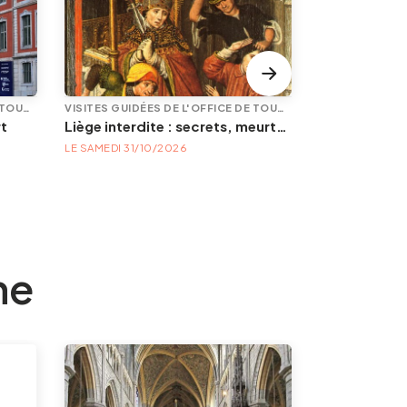
VISITES GUIDÉES DE L'OFFICE DE TOURISME
VISITES GUIDÉES DE L'OFFICE DE TOURISME
rt
Liège interdite : secrets, meurtres et mystères
Le tram ?? le
LE SAMEDI 31/10/2026
LE SAMEDI 29/
ne