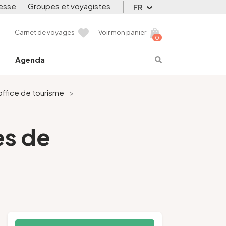
esse
Groupes et voyagistes
FR
Carnet de voyages
Voir mon panier
0
Agenda
'office de tourisme
>
es de