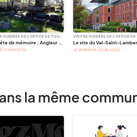
VISITES GUIDÉES DE L'OFFICE DE TOURISME
En quête de mémoire : Angleur et son petit cimetière de la Diguette, promenade certes mortelle, mais bien vivante
Le site du Val-Saint-Lambe
DI 17/08/2026
LE VENDREDI 21/08/2026
ans la même commu