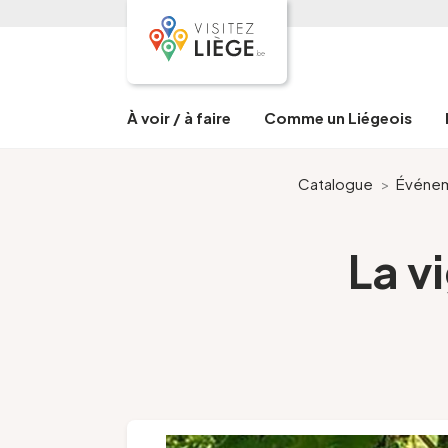
À voir / à faire
Comme un Liégeois
Catalogue
>
Événe
La v