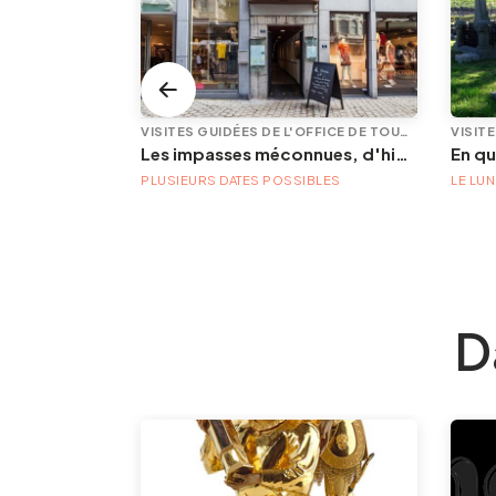
VISITES GUIDÉES DE L'OFFICE DE TOURISME
VISITES GUIDÉES DE L'OFFICE DE TOURISME
Le grand tour de Liège – étape 4 – De Chênée à la Boverie
Les impasses méconnues, d'hier et d'aujourd'hui
PLUSIEURS DATES POSSIBLES
LE LUN
D