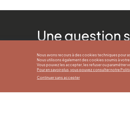
Une question s
Nous avons recours à des cookies techniques pour as
Nous utilisons également des cookies soumis à votre 
Vous pouvez les accepter, les refuser ou paramétrer 
Pour en savoir plus, vous pouvez consulter notre Poli
Continuer sans accepter
Horai
16/05 a
Office du Tourisme de Liège et
Du lund
Maison du Tourisme du Pays de
9h30 à 
Liège.
Dimanch
fériés 