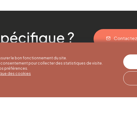
pécifique ?
Contacte
surer le bon fonctionnement du site.
consentement pour collecter des statistiques de visite.
vos préférences.
tique des cookies
res d'été
Horaires d'hiver
Notre adresse
u 30/09
01/10 au 15/05
Quai de la Goffe 13
4000 Liège
i au samedi de
Du lundi au samedi de
17h
9h30 à 16h30
es et jours
Dimanches et jours
de 9h à 16h
fériés de 9h à 15h