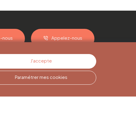
z-nous
Appelez-nous
J'accepte
Paramétrer mes cookies
Inscription à la
Newsletter
Inscrivez-vous pour rester
informé(e)