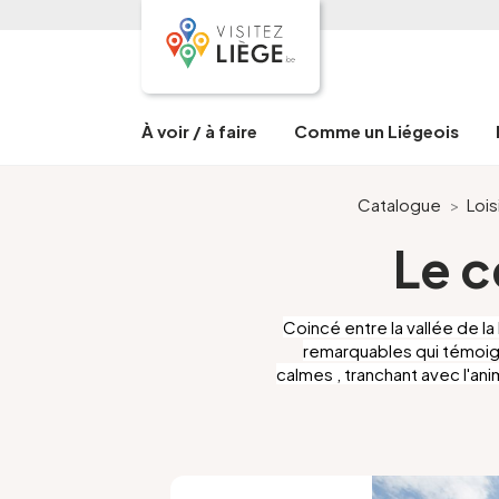
À voir / à faire
Comme un Liégeois
Catalogue
>
Loi
Le c
Coincé entre la vallée de l
remarquables qui témoign
calmes , tranchant avec l'ani