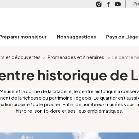
Pr
Préparer mon séjour
Nos suggestions
Pays de Liège
sirs et découvertes
>
Promenades et itinéraires
>
Le centre h
entre historique de 
a Meuse et la colline de la citadelle, le centre historique a co
ent de la richesse du patrimoine liégeois. Le quartier est auss
mation urbaine toute proche. Enfin, de nombreux musées vous invi
histoire, son folklore et ses lieux emblématiques.