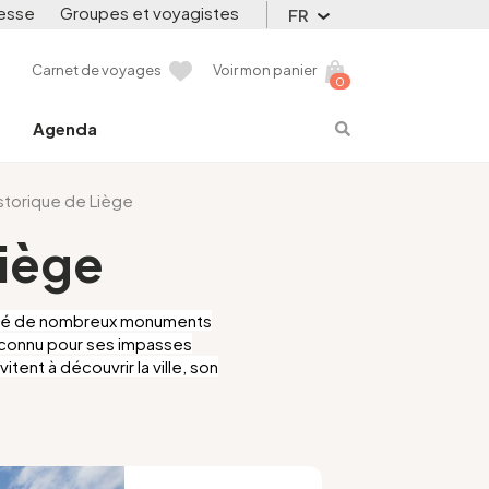
esse
Groupes et voyagistes
FR
Carnet de voyages
Voir mon panier
0
Agenda
istorique de Liège
Liège
nservé de nombreux monuments
i connu pour ses impasses
tent à découvrir la ville, son