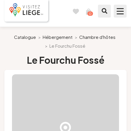
0
Carnet
Voir
de
mon
voyages
panier
À voir / à faire
Catalogue
>
Hébergement
>
Chambre d'hôtes
>
Le Fourchu Fossé
Comme un Liégeois
Le Fourchu Fossé
Préparer mon séjour
Nos suggestions
Pays de Liège
Agenda
Presse