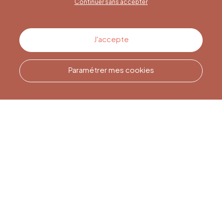
Continuer sans accepter
Contactez-nous
J'accepte
Paramétrer mes cookies
Appelez-nous
Office du Tourisme de Liège
et Maison du Tourisme du
Pays de Liège.