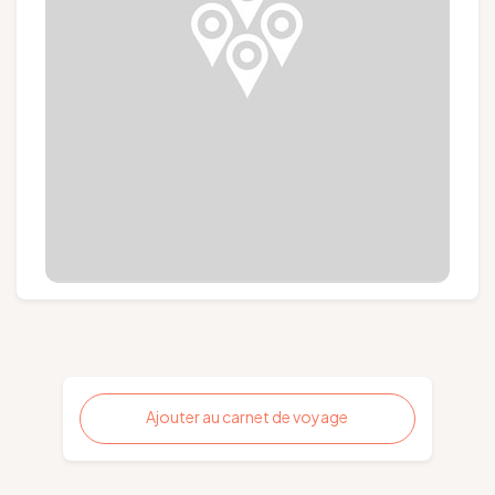
Groupes et voyagistes
Suivez-nous
FR
EN
NL
DE
Ajouter au carnet de voyage