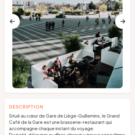
Groupes et voyagistes
Suivez-nous
FR
EN
NL
DE
DESCRIPTION
Situé au cœur de Gare de Liège-Guillemins, le Grand
Café de la Gare est une brasserie-restaurant qui
accompagne chaque instant du voyage.
Du petit-déjeuner au dîner, chacun y trouve son rythme