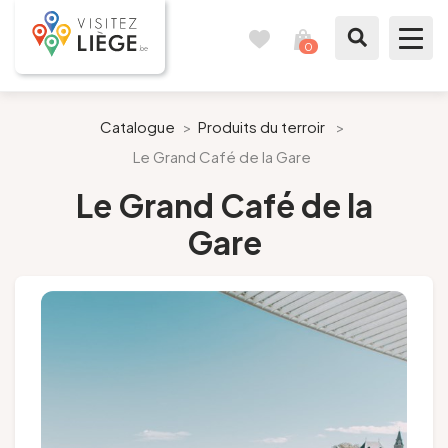
0
Carnet
Voir
de
mon
voyages
panier
À voir / à faire
Catalogue
>
Produits du terroir
>
Le Grand Café de la Gare
Comme un Liégeois
Le Grand Café de la
Préparer mon séjour
Gare
Nos suggestions
Pays de Liège
Agenda
Presse