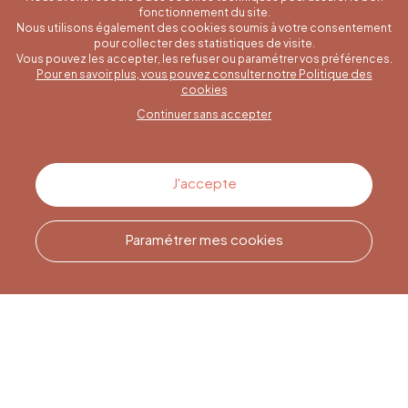
fonctionnement du site.
Nous utilisons également des cookies soumis à votre consentement
pour collecter des statistiques de visite.
Vous pouvez les accepter, les refuser ou paramétrer vos préférences.
Pour en savoir plus, vous pouvez consulter notre Politique des
Une question spécifique ?
cookies
Continuer sans accepter
Contactez-nous
J'accepte
Paramétrer mes cookies
Appelez-nous