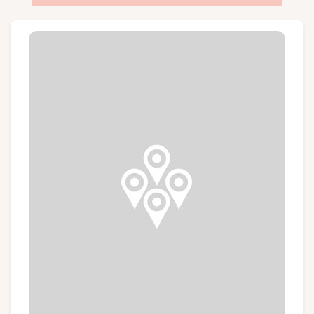
Groupes et voyagistes
Suivez-nous
FR
EN
NL
DE