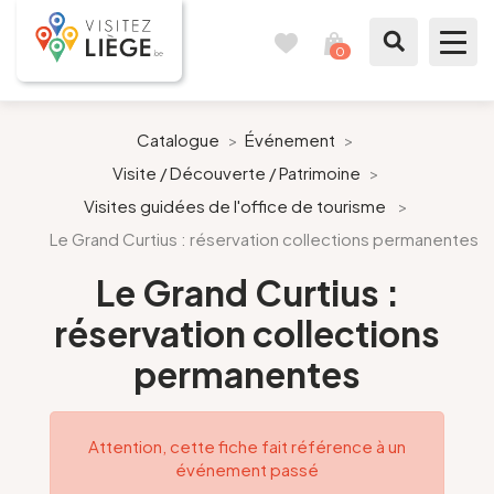
0
Carnet
Voir
de
mon
voyages
panier
À voir / à faire
Catalogue
>
Événement
>
Visite / Découverte / Patrimoine
>
Comme un Liégeois
Visites guidées de l'office de tourisme
>
Le Grand Curtius : réservation collections permanentes
Préparer mon séjour
Le Grand Curtius :
Nos suggestions
réservation collections
Pays de Liège
permanentes
Agenda
Attention, cette fiche fait référence à un
événement passé
Presse