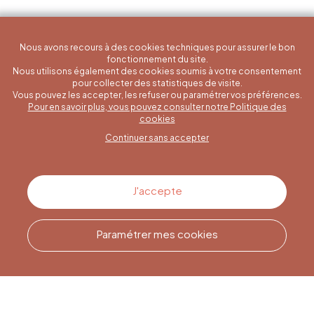
Nous avons recours à des cookies techniques pour assurer le bon
fonctionnement du site.
Nous utilisons également des cookies soumis à votre consentement
pour collecter des statistiques de visite.
Vous pouvez les accepter, les refuser ou paramétrer vos préférences.
Pour en savoir plus, vous pouvez consulter notre Politique des
Une question spécifique ?
cookies
Continuer sans accepter
Contactez-nous
J'accepte
Paramétrer mes cookies
Appelez-nous