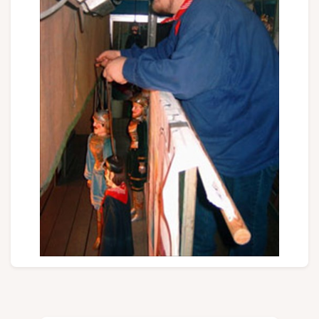
Groupes et voyagistes
Suivez-nous
FR
EN
NL
DE