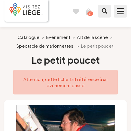
0
Carnet
Voir
de
mon
voyages
panier
À voir / à faire
Catalogue
>
Événement
>
Art de la scène
>
Spectacle de marionnettes
>
Le petit poucet
Comme un Liégeois
Le petit poucet
Préparer mon séjour
Attention, cette fiche fait référence à un
Nos suggestions
événement passé
Pays de Liège
Agenda
Presse