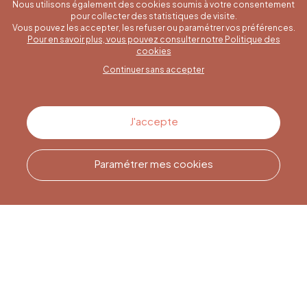
Nous utilisons également des cookies soumis à votre consentement
pour collecter des statistiques de visite.
Vous pouvez les accepter, les refuser ou paramétrer vos préférences.
Pour en savoir plus, vous pouvez consulter notre Politique des
Une question spécifique ?
cookies
Continuer sans accepter
Contactez-nous
J'accepte
Paramétrer mes cookies
Appelez-nous