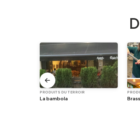
D
PRODUITS DU TERROIR
PRODU
e
La bambola