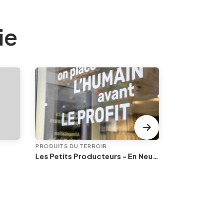
ie
PRODUITS DU TERROIR
PRODUITS DU 
Les Petits Producteurs - En Neuvice
Les vintrépi