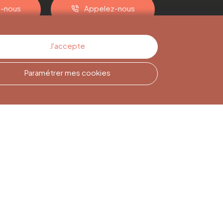
z-nous
Appelez-nous
J'accepte
Paramétrer mes cookies
Inscription à la
Newsletter
Inscrivez-vous pour rester
informé(e)