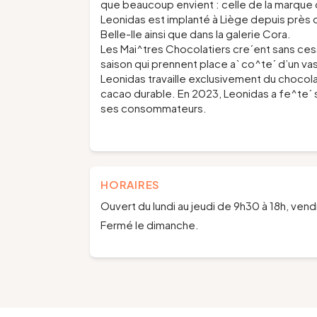
que beaucoup envient : celle de la marque
Leonidas est implanté à Liège depuis près 
Belle-Ile ainsi que dans la galerie Cora.
Les Mai^tres Chocolatiers cre´ent sans ce
saison qui prennent place a` co^te´ d’un vas
Leonidas travaille exclusivement du chocol
cacao durable. En 2023, Leonidas a fe^te´ s
ses consommateurs.
HORAIRES
Ouvert du lundi au jeudi de 9h30 à 18h, ven
Fermé le dimanche.