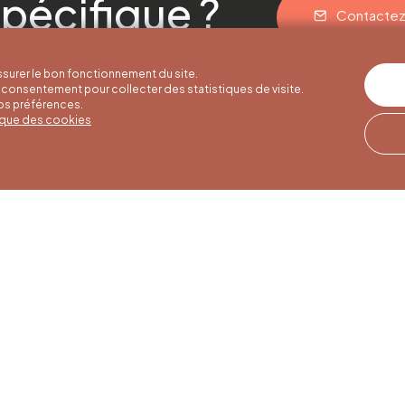
pécifique ?
Contacte
surer le bon fonctionnement du site.
consentement pour collecter des statistiques de visite.
vos préférences.
tique des cookies
res d'été
Horaires d'hiver
Notre adresse
u 30/09
01/10 au 15/05
Quai de la Goffe 13
4000 Liège
i au samedi de
Du lundi au samedi de
17h
9h30 à 16h30
es et jours
Dimanches et jours
de 9h à 16h
fériés de 9h à 15h