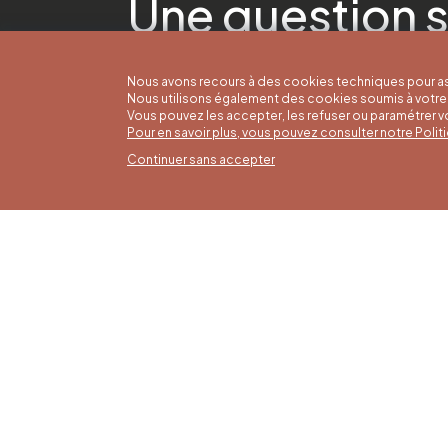
Une question s
Nous avons recours à des cookies techniques pour as
Nous utilisons également des cookies soumis à votre 
Vous pouvez les accepter, les refuser ou paramétrer 
Pour en savoir plus, vous pouvez consulter notre Poli
Continuer sans accepter
Horai
16/05 a
Office du Tourisme de Liège et
Du lund
Maison du Tourisme du Pays de
9h30 à 
Liège.
Dimanch
fériés 