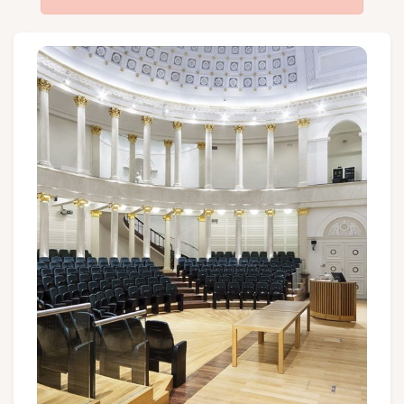
Groupes et voyagistes
Suivez-nous
FR
EN
NL
DE