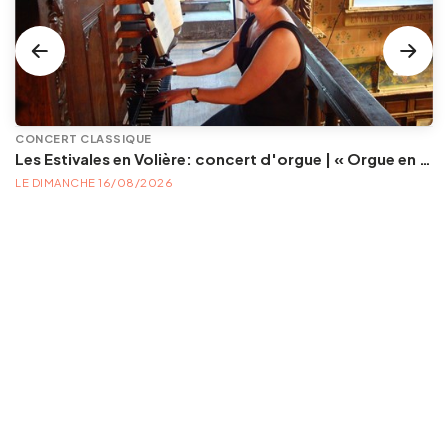
CONCERT CLASSIQUE
Les Estivales en Volière: concert d'orgue | « Orgue en Volière » , les 3e dimanches du mois (été) audition d’orgue (accès libre)
LE DIMANCHE 16/08/2026