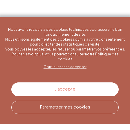
Nous avons recours à des cookies techniques pour assurer le bon
fonctionnement du site.
Nous utilisons également des cookies soumis à votre consentement
pour collecter des statistiques de visite.
Vous pouvez les accepter, les refuser ou paramétrer vos préférences.
Pour en savoir plus, vous pouvez consulter notre Politique des
Une question spécifique ?
cookies
Continuer sans accepter
Contactez-nous
J'accepte
Paramétrer mes cookies
Appelez-nous