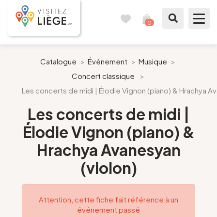
0
Carnet
Voir
de
mon
voyages
panier
À voir / à faire
Catalogue
>
Événement
>
Musique
>
Concert classique
>
Comme un Liégeois
Les concerts de midi | Élodie Vignon (piano) & Hrachya Av
Préparer mon séjour
Les concerts de midi |
Élodie Vignon (piano) &
Nos suggestions
Hrachya Avanesyan
Pays de Liège
(violon)
Agenda
Attention, cette fiche fait référence à un
événement passé
Presse