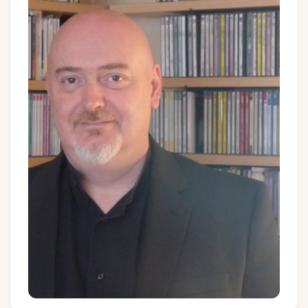
Groupes et voyagistes
Suivez-nous
FR
EN
NL
DE