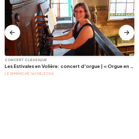
CONCERT CLASSIQUE
Les Estivales en Volière: concert d'orgue | « Orgue en Volière » , les 3e dimanches du mois (été) audition d’orgue (accès libre)
LE DIMANCHE 16/08/2026