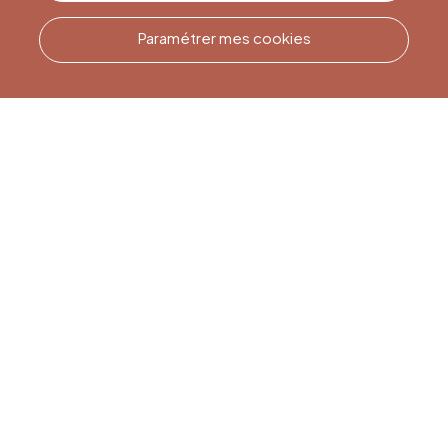
Paramétrer mes cookies
Appelez-nous
Office du Tourisme de Liège
et Maison du Tourisme du
Pays de Liège.