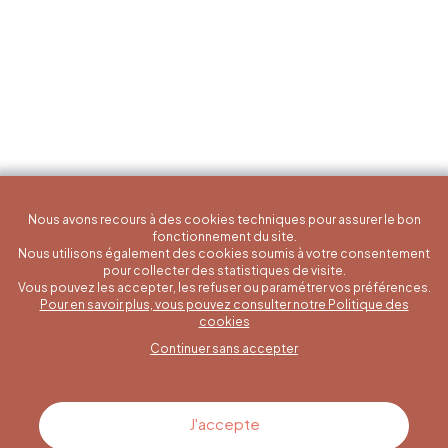
Nous avons recours à des cookies techniques pour assurer le bon
fonctionnement du site.
Nous utilisons également des cookies soumis à votre consentement
pour collecter des statistiques de visite.
Vous pouvez les accepter, les refuser ou paramétrer vos préférences.
Pour en savoir plus, vous pouvez consulter notre Politique des
Une question spécifique ?
cookies
Continuer sans accepter
Contactez-nous
J'accepte