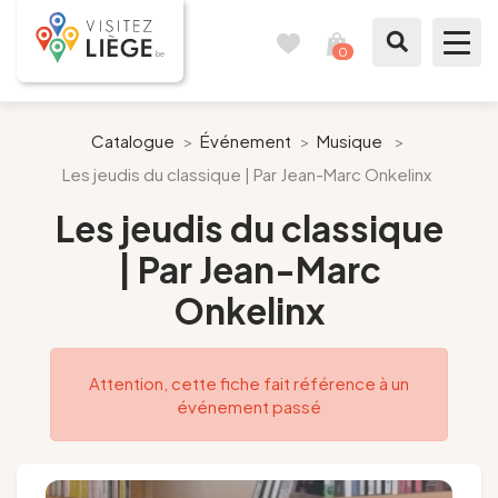
0
Carnet
Voir
de
mon
voyages
panier
À voir / à faire
Catalogue
>
Événement
>
Musique
>
Les jeudis du classique | Par Jean-Marc Onkelinx
Comme un Liégeois
Les jeudis du classique
Préparer mon séjour
| Par Jean-Marc
Onkelinx
Nos suggestions
Pays de Liège
Attention, cette fiche fait référence à un
événement passé
Agenda
Presse