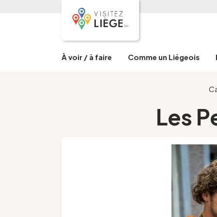
À voir / à faire
Comme un Liégeois
Ca
Les P