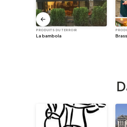
PRODUITS DU TERROIR
PRODU
e
La bambola
D