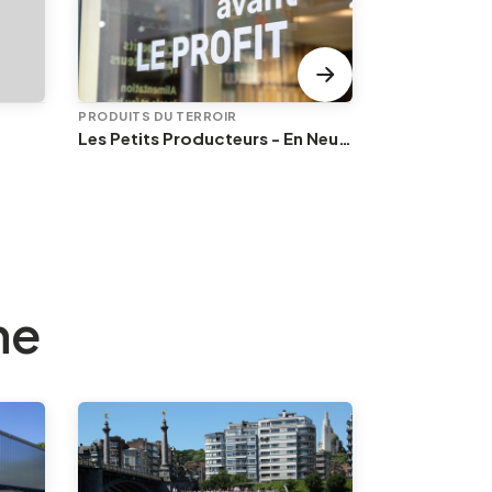
PRODUITS DU TERROIR
PRODUITS DU 
Les Petits Producteurs - En Neuvice
Les vintrépi
ne