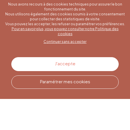
Nous avons recours à des cookies techniques pour assurer le bon
fonctionnement du site.
Nous utilisons également des cookies soumis à votre consentement
pour collecter des statistiques de visite.
Vous pouvez les accepter, les refuser ou paramétrer vos préférences.
Pour en savoir plus, vous pouvez consulter notre Politique des
Une question spécifique ?
cookies
Continuer sans accepter
Contactez-nous
J'accepte
Paramétrer mes cookies
Appelez-nous