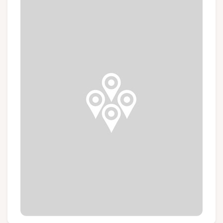
Groupes et voyagistes
Suivez-nous
FR
EN
NL
DE