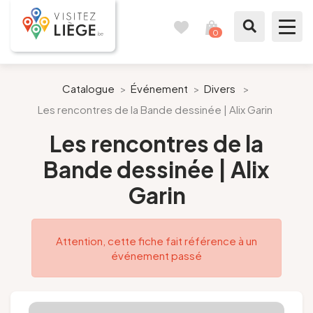
0
Carnet
Voir
de
mon
voyages
panier
À voir / à faire
Catalogue
>
Événement
>
Divers
>
Les rencontres de la Bande dessinée | Alix Garin
Comme un Liégeois
Les rencontres de la
Préparer mon séjour
Bande dessinée | Alix
Garin
Nos suggestions
Pays de Liège
Attention, cette fiche fait référence à un
événement passé
Agenda
Presse