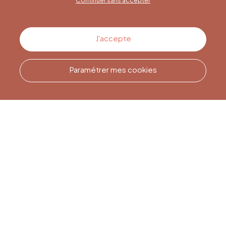
Continuer sans accepter
Contactez-nous
J'accepte
Paramétrer mes cookies
Appelez-nous
Office du Tourisme de Liège
et Maison du Tourisme du
Pays de Liège.