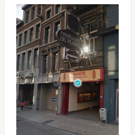
Groupes et voyagistes
Suivez-nous
FR
EN
NL
DE