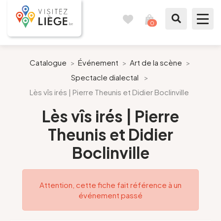
0
Carnet
Voir
de
mon
voyages
panier
À voir / à faire
Catalogue
>
Événement
>
Art de la scène
>
Spectacle dialectal
>
Comme un Liégeois
Lès vîs irés | Pierre Theunis et Didier Boclinville
Préparer mon séjour
Lès vîs irés | Pierre
Theunis et Didier
Nos suggestions
Boclinville
Pays de Liège
Attention, cette fiche fait référence à un
Agenda
événement passé
Presse